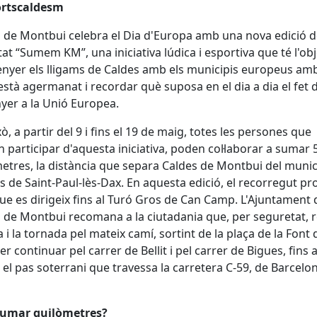
rtscaldesm
 de Montbui celebra el Dia d'Europa amb una nova edició 
vitat “Sumem KM”, una iniciativa lúdica i esportiva que té l'ob
ènyer els lligams de Caldes amb els municipis europeus amb
està agermanat i recordar què suposa en el dia a dia el fet 
yer a la Unió Europea.
xò, a partir del 9 i fins el 19 de maig, totes les persones que
n participar d'aquesta iniciativa, poden col·laborar a sumar 
etres, la distància que separa Caldes de Montbui del munic
s de Saint-Paul-lès-Dax. En aquesta edició, el recorregut p
que es dirigeix fins al Turó Gros de Can Camp. L'Ajuntament 
 de Montbui recomana a la ciutadania que, per seguretat, re
a i la tornada pel mateix camí, sortint de la plaça de la Font 
per continuar pel carrer de Bellit i pel carrer de Bigues, fins 
 el pas soterrani que travessa la carretera C-59, de Barcelo
umar quilòmetres?