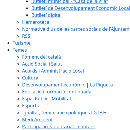
Butlletí municipal - "Casa de la Vila"
Butlletí de Desenvolupament Econòmic Local
Butlletí digital
Hemeroteca
Normativa d'ús de les xarxes socials de l'Ajunta
RSS
Turisme
Temes
Foment del català
Acció Social i Salut
Acords i Administració Local
Cultura
Desenvolupament econòmic | La Piqueta
Educació i formació continuada
Espai Públic i Mobilitat
Esports
Igualtat, feminisme i polítiques LGTBI+
Medi Ambient
Participació, voluntariat i entitats