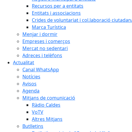
Recursos per a entitats
Entitats i associacions
Crides de voluntariat i col.laboració ciutadan
Marca Turística
Menjar i dormir
Empreses i comerços
Mercat no sedentari
Adreces i telèfons
Actualitat
Canal WhatsApp
Notícies
Avisos
Agenda
Mitjans de comunicació
Ràdio Caldes
VoTV
Altres Mitjans
Butlletins