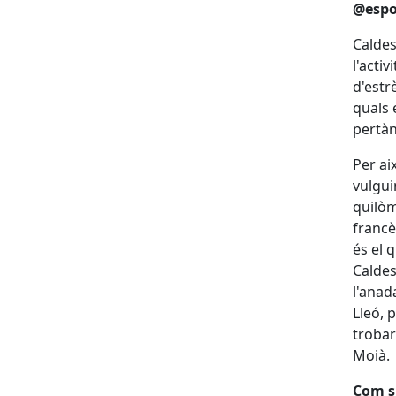
@espo
Caldes
l'acti
d'estr
quals 
pertàn
Per ai
vulgui
quilòm
francè
és el 
Caldes
l'anad
Lleó, 
trobar
Moià.
Com s