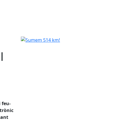
Sumem 514 km!
l
 feu-
trònic
cant