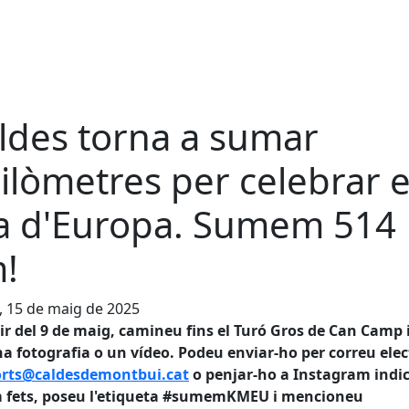
ldes torna a sumar
ilòmetres per celebrar e
a d'Europa. Sumem 514
!
, 15 de maig de 2025
ir del 9 de maig, camineu fins el Turó Gros de Can Camp i
a fotografia o un vídeo. Podeu enviar-ho per correu elec
orts@caldesdemontbui.cat
o penjar-ho a Instagram indi
m fets, poseu l'etiqueta #sumemKMEU i mencioneu