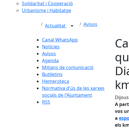
Solidaritat i Cooperació
Urbanisme i Habitatge
Avisos
Actualitat
Ca
Canal WhatsApp
Notícies
qu
Avisos
Agenda
Di
Mitjans de comunicació
Butlletins
km
Hemeroteca
Normativa d'ús de les xarxes
socials de l'Ajuntament
Dijous
RSS
A part
vos un
a
esp
els k