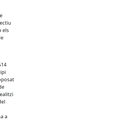
de
jectiu
 els
de
514
ipi
roposat
de
alitzi
del
a
na a