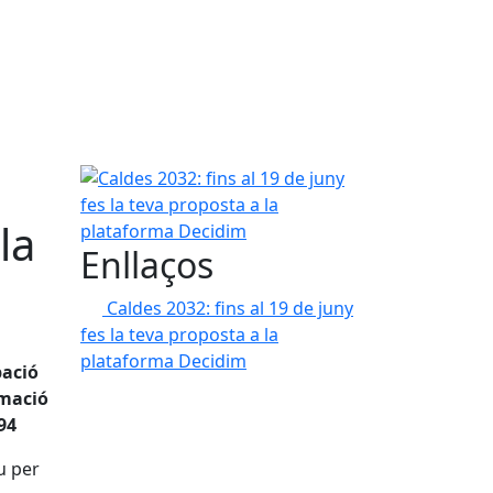
Caldes 2032: fins al 19 de juny fes la teva propos
la
Enllaços
Caldes 2032: fins al 19 de juny
fes la teva proposta a la
plataforma Decidim
pació
rmació
994
u per