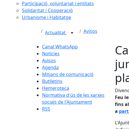
Participació, voluntariat i entitats
Solidaritat i Cooperació
Urbanisme i Habitatge
Avisos
Actualitat
Ca
Canal WhatsApp
Notícies
ju
Avisos
Agenda
pl
Mitjans de comunicació
Butlletins
Hemeroteca
Divend
Normativa d'ús de les xarxes
Feu le
socials de l'Ajuntament
fins a
RSS
a
part
L'Ajun