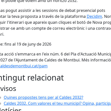
r el poble que volem amb un horitzó 2032.
has pogut assistir a les sessions de debat presencial pots
tar la teva proposta a través de la plataforma
Decidim
. No
guir l'itinerari que apareix quan cliques el botó de Nova pr
gistrar-se amb un compte de correu electrònic i una contra
ri.
e: fins al 19 de juny de 2026
a acció s'emmarca en l'eix núm. 6 del Pla d'Actuació Munici
027 de l'Ajuntament de Caldes de Montbui. Més informació
aldesdemontbui.cat/pam
tingut relacionat
visos
Quines propostes tens per al Caldes 2032?
Caldes 2032. Com valores el teu municipi? Opina, particip
otícies