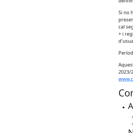
defini
Si no 
presen
cal se
+ i re
d'usua
Períod
Aquest
2023/2
www.c
Con
A
N