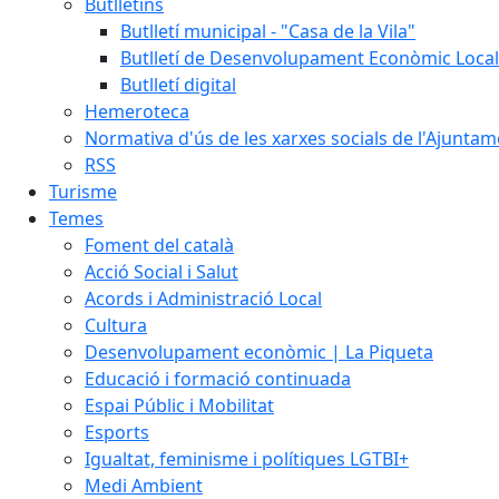
Butlletins
Butlletí municipal - "Casa de la Vila"
Butlletí de Desenvolupament Econòmic Local
Butlletí digital
Hemeroteca
Normativa d'ús de les xarxes socials de l'Ajunta
RSS
Turisme
Temes
Foment del català
Acció Social i Salut
Acords i Administració Local
Cultura
Desenvolupament econòmic | La Piqueta
Educació i formació continuada
Espai Públic i Mobilitat
Esports
Igualtat, feminisme i polítiques LGTBI+
Medi Ambient