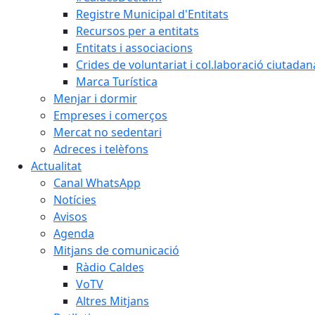
Registre Municipal d'Entitats
Recursos per a entitats
Entitats i associacions
Crides de voluntariat i col.laboració ciutadan
Marca Turística
Menjar i dormir
Empreses i comerços
Mercat no sedentari
Adreces i telèfons
Actualitat
Canal WhatsApp
Notícies
Avisos
Agenda
Mitjans de comunicació
Ràdio Caldes
VoTV
Altres Mitjans