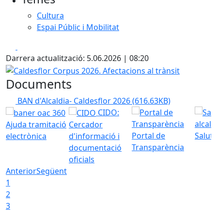
Cultura
Espai Públic i Mobilitat
Facebook
X
Darrera actualització: 5.06.2026 | 08:20
Caldesflor Corpus 2026. Afectacions al trànsit
Documents
BAN d'Alcaldia- Caldesflor 2026
(616.63KB)
CIDO:
Ajuda tramitació
Cercador
Portal de
Saluta
electrònica
d'informació i
Transparència
documentació
oficials
Anterior
Següent
1
2
3