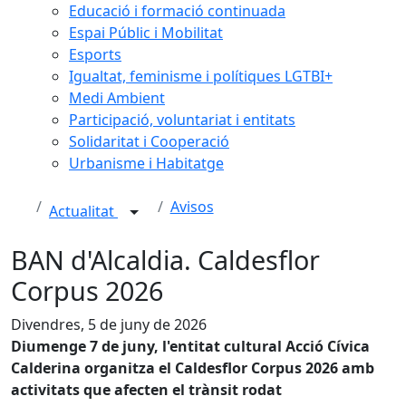
Educació i formació continuada
Espai Públic i Mobilitat
Esports
Igualtat, feminisme i polítiques LGTBI+
Medi Ambient
Participació, voluntariat i entitats
Solidaritat i Cooperació
Urbanisme i Habitatge
Avisos
Actualitat
BAN d'Alcaldia. Caldesflor
Corpus 2026
Divendres, 5 de juny de 2026
Diumenge 7 de juny, l'entitat cultural Acció Cívica
Calderina organitza el Caldesflor Corpus 2026 amb
activitats que afecten el trànsit rodat