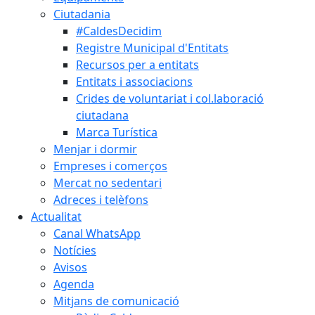
Ciutadania
#CaldesDecidim
Registre Municipal d'Entitats
Recursos per a entitats
Entitats i associacions
Crides de voluntariat i col.laboració
ciutadana
Marca Turística
Menjar i dormir
Empreses i comerços
Mercat no sedentari
Adreces i telèfons
Actualitat
Canal WhatsApp
Notícies
Avisos
Agenda
Mitjans de comunicació