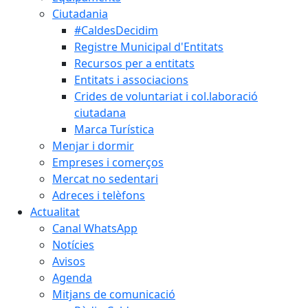
Ciutadania
#CaldesDecidim
Registre Municipal d'Entitats
Recursos per a entitats
Entitats i associacions
Crides de voluntariat i col.laboració
ciutadana
Marca Turística
Menjar i dormir
Empreses i comerços
Mercat no sedentari
Adreces i telèfons
Actualitat
Canal WhatsApp
Notícies
Avisos
Agenda
Mitjans de comunicació