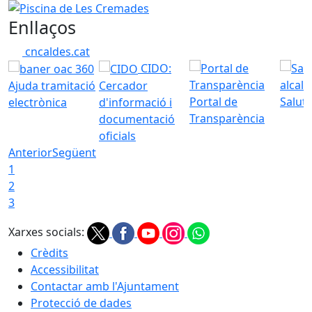
Piscina de Les Cremades
Enllaços
cncaldes.cat
CIDO:
Ajuda tramitació
Cercador
Portal de
Saluta
electrònica
d'informació i
Transparència
documentació
oficials
Anterior
Següent
1
2
3
Xarxes socials:
Crèdits
Accessibilitat
Contactar amb l'Ajuntament
Protecció de dades