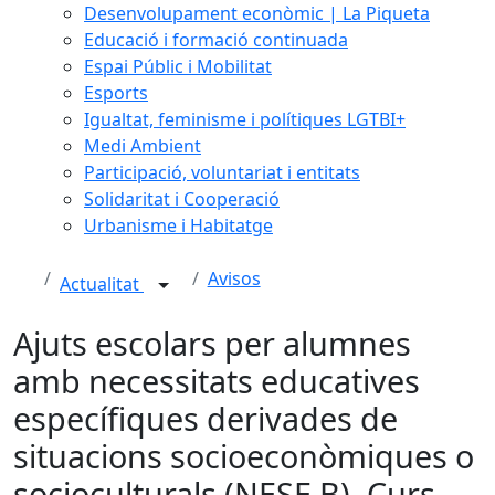
Desenvolupament econòmic | La Piqueta
Educació i formació continuada
Espai Públic i Mobilitat
Esports
Igualtat, feminisme i polítiques LGTBI+
Medi Ambient
Participació, voluntariat i entitats
Solidaritat i Cooperació
Urbanisme i Habitatge
Avisos
Actualitat
Ajuts escolars per alumnes
amb necessitats educatives
específiques derivades de
situacions socioeconòmiques o
socioculturals (NESE B). Curs