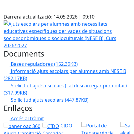
Facebook
X
Darrera actualització: 14.05.2026 | 09:10
Ajuts escolars per alumnes amb necessitats educatives es
Documents
Bases reguladores
(152.39KB)
Informació ajuts escolars per alumnes amb NESE B
(282.17KB)
Sol·licitud ajuts escolars (cal descarregar per editar)
(317.99KB)
Sol·licitud ajuts escolars
(447.87KB)
Enllaços
Accés al tràmit
CIDO:
Ajuda tramitació
Cercador