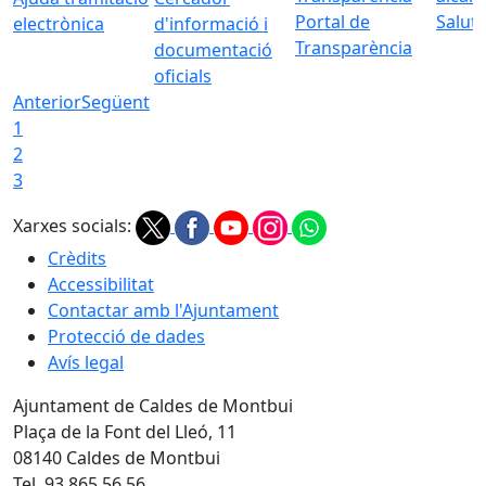
Portal de
Saluta
electrònica
d'informació i
Transparència
documentació
oficials
Anterior
Següent
1
2
3
Xarxes socials:
Crèdits
Accessibilitat
Contactar amb l'Ajuntament
Protecció de dades
Avís legal
Ajuntament de Caldes de Montbui
Plaça de la Font del Lleó, 11
08140 Caldes de Montbui
Tel. 93 865 56 56