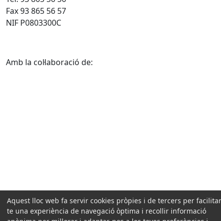
Fax 93 865 56 57
NIF P0803300C
Amb la col·laboració de:
Aquest lloc web fa servir cookies pròpies i de tercers per facilitar
te una experiència de navegació òptima i recollir informació