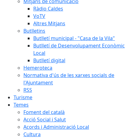
Mitjans de comunicació
Ràdio Caldes
VoTV
Altres Mitjans
Butlletins
Butlletí municipal - "Casa de la Vila"
Butlletí de Desenvolupament Econòmic
Local
Butlletí digital
Hemeroteca
Normativa d'ús de les xarxes socials de
l'Ajuntament
RSS
Turisme
Temes
Foment del català
Acció Social i Salut
Acords i Administració Local
Cultura