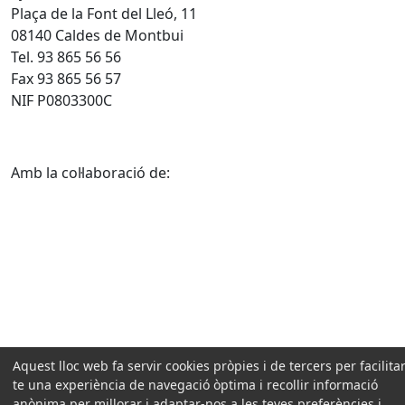
Plaça de la Font del Lleó, 11
08140 Caldes de Montbui
Tel. 93 865 56 56
Fax 93 865 56 57
NIF P0803300C
Amb la col·laboració de:
Aquest lloc web fa servir cookies pròpies i de tercers per facilitar
te una experiència de navegació òptima i recollir informació
anònima per millorar i adaptar-nos a les teves preferències i