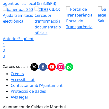
agent policia local
(553.35KB)
CIDO:
Ajuda tramitació
Cercador
Portal de
Saluta
electrònica
d'informació i
Transparència
documentació
oficials
Anterior
Següent
1
2
3
Xarxes socials:
Crèdits
Accessibilitat
Contactar amb l'Ajuntament
Protecció de dades
Avís legal
Ajuntament de Caldes de Montbui