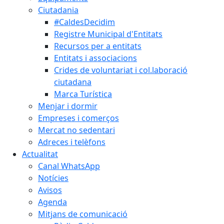
Ciutadania
#CaldesDecidim
Registre Municipal d'Entitats
Recursos per a entitats
Entitats i associacions
Crides de voluntariat i col.laboració
ciutadana
Marca Turística
Menjar i dormir
Empreses i comerços
Mercat no sedentari
Adreces i telèfons
Actualitat
Canal WhatsApp
Notícies
Avisos
Agenda
Mitjans de comunicació