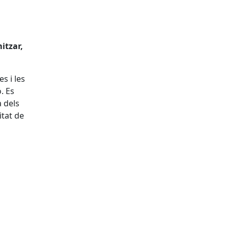
itzar,
s i les
. Es
a dels
itat de