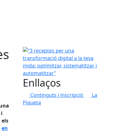
ès
“3 receptes per una transformació digital a la teva
Enllaços
Continguts i inscripció
La
Piqueta
 una
 i
 els
ó
en