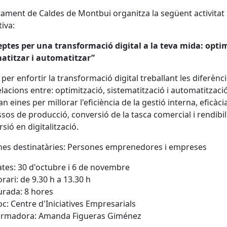
tament de Caldes de Montbui organitza la següent activitat
iva:
eptes per una transformació digital a la teva mida: optim
atitzar i automatitzar”
 per enfortir la transformació digital treballant les diferèncie
elacions entre: optimització, sistematització i automatització
n eines per millorar l'eficiència de la gestió interna, eficàci
sos de producció, conversió de la tasca comercial i rendibil
rsió en digitalització.
es destinatàries: Persones emprenedores i empreses
tes: 30 d'octubre i 6 de novembre
rari: de 9.30 h a 13.30 h
rada: 8 hores
oc: Centre d'Iniciatives Empresarials
ormadora: Amanda Figueras Giménez