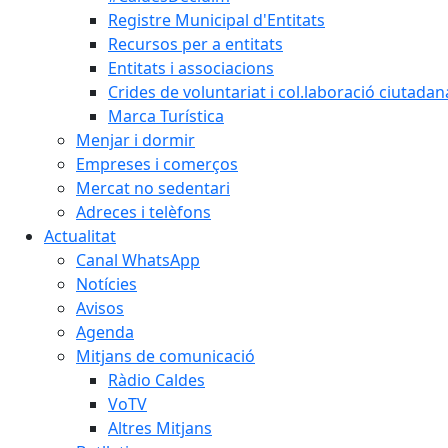
Registre Municipal d'Entitats
Recursos per a entitats
Entitats i associacions
Crides de voluntariat i col.laboració ciutadan
Marca Turística
Menjar i dormir
Empreses i comerços
Mercat no sedentari
Adreces i telèfons
Actualitat
Canal WhatsApp
Notícies
Avisos
Agenda
Mitjans de comunicació
Ràdio Caldes
VoTV
Altres Mitjans