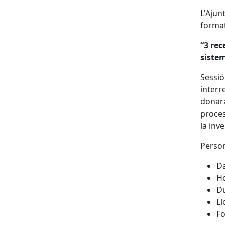
L'Ajun
format
“3 rec
sistem
Sessió
interr
donara
proces
la inve
Person
Da
Ho
Du
Ll
F