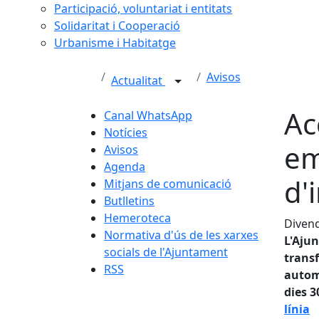
Participació, voluntariat i entitats
Solidaritat i Cooperació
Urbanisme i Habitatge
Avisos
Actualitat
Ac
Canal WhatsApp
Notícies
em
Avisos
Agenda
d'
Mitjans de comunicació
Butlletins
Hemeroteca
Divend
Normativa d'ús de les xarxes
L'Ajun
socials de l'Ajuntament
transf
RSS
automa
dies 3
línia