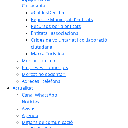
Ciutadania
#CaldesDecidim
Registre Municipal d'Entitats
Recursos per a entitats
Entitats i associacions
Crides de voluntariat i col.laboració
ciutadana
Marca Turística
Menjar i dormir
Empreses i comerços
Mercat no sedentari
Adreces i telèfons
Actualitat
Canal WhatsApp
Notícies
Avisos
Agenda
Mitjans de comunicació