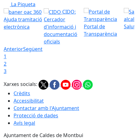
La Piqueta
CIDO:
Ajuda tramitació
Cercador
Portal de
Saluta
electrònica
d'informació i
Transparència
documentació
oficials
Anterior
Següent
1
2
3
Xarxes socials:
Crèdits
Accessibilitat
Contactar amb l'Ajuntament
Protecció de dades
Avís legal
Ajuntament de Caldes de Montbui