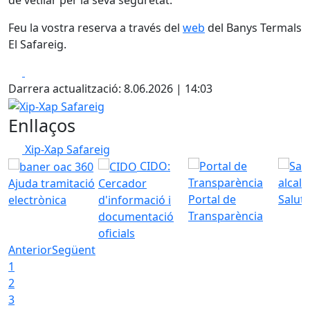
de vetllar per la seva seguretat.
Feu la vostra reserva a través del
web
del Banys Termals
El Safareig.
Facebook
X
Darrera actualització: 8.06.2026 | 14:03
Xip-Xap Safareig
Enllaços
Xip-Xap Safareig
CIDO:
Ajuda tramitació
Cercador
Portal de
Saluta
electrònica
d'informació i
Transparència
documentació
oficials
Anterior
Següent
1
2
3