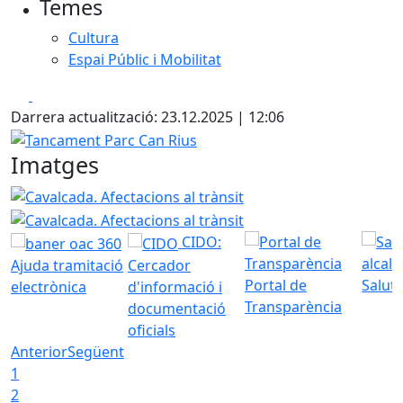
Temes
Cultura
Espai Públic i Mobilitat
Facebook
X
Darrera actualització: 23.12.2025 | 12:06
Tancament Parc Can Rius
Imatges
Cavalcada. Afectacions al trànsit
Cavalcada. Afectacions a
CIDO:
Ajuda tramitació
Cercador
Portal de
Saluta
electrònica
d'informació i
Transparència
documentació
oficials
Anterior
Següent
1
2