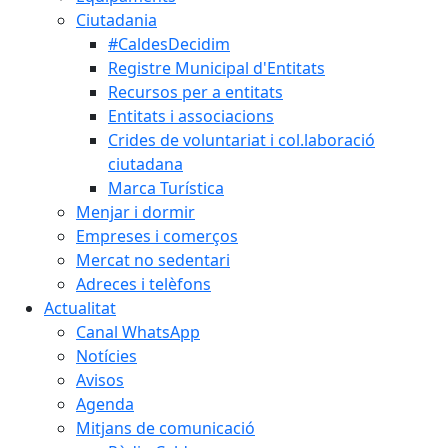
Ciutadania
#CaldesDecidim
Registre Municipal d'Entitats
Recursos per a entitats
Entitats i associacions
Crides de voluntariat i col.laboració
ciutadana
Marca Turística
Menjar i dormir
Empreses i comerços
Mercat no sedentari
Adreces i telèfons
Actualitat
Canal WhatsApp
Notícies
Avisos
Agenda
Mitjans de comunicació