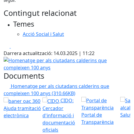
seguir.
Contingut relacionat
Temes
Acció Social i Salut
Facebook
X
Darrera actualització: 14.03.2025 | 11:22
Homenatge per als ciutadans calderins que compleixen 1
Documents
Homenatge per als ciutadans calderins que
compleixen 100 anys
(310.66KB)
CIDO:
Ajuda tramitació
Cercador
Portal de
Saluta
electrònica
d'informació i
Transparència
documentació
oficials