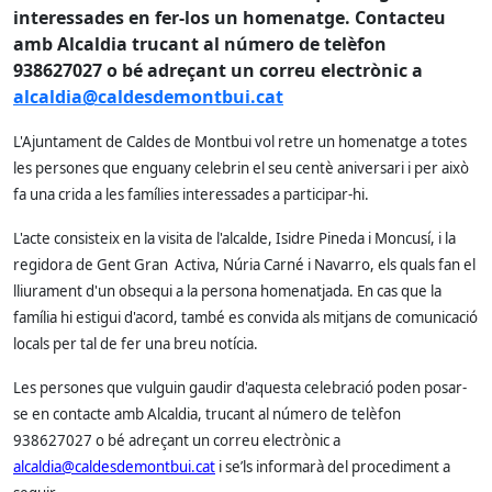
interessades en fer-los un homenatge. Contacteu
amb Alcaldia trucant al número de telèfon
938627027 o bé adreçant un correu electrònic a
alcaldia@caldesdemontbui.cat
L'Ajuntament de Caldes de Montbui vol retre un homenatge a totes
les persones que enguany celebrin el seu centè aniversari i per això
fa una crida a les famílies interessades a participar-hi.
L'acte consisteix en la visita de l'alcalde, Isidre Pineda i Moncusí, i la
regidora de Gent Gran Activa, Núria Carné i Navarro, els quals fan el
lliurament d'un obsequi a la persona homenatjada. En cas que la
família hi estigui d'acord, també es convida als mitjans de comunicació
locals per tal de fer una breu notícia.
Les persones que vulguin gaudir d'aquesta celebració poden posar-
se en contacte amb Alcaldia, trucant al número de telèfon
938627027 o bé adreçant un correu electrònic a
alcaldia@caldesdemontbui.cat
i se’ls informarà del procediment a