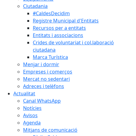
Ciutadania
#CaldesDecidim
Registre Municipal d'Entitats
Recursos per a entitats
Entitats i associacions
Crides de voluntariat i col.laboració
ciutadana
Marca Turística
Menjar i dormir
Empreses i comerços
Mercat no sedentari
Adreces i telèfons
Actualitat
Canal WhatsApp
Notícies
Avisos
Agenda
Mitjans de comunicació