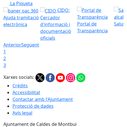
La Piqueta
CIDO:
Ajuda tramitació
Cercador
Portal de
Saluta
electrònica
d'informació i
Transparència
documentació
oficials
Anterior
Següent
1
2
3
Xarxes socials:
Crèdits
Accessibilitat
Contactar amb l'Ajuntament
Protecció de dades
Avís legal
Ajuntament de Caldes de Montbui