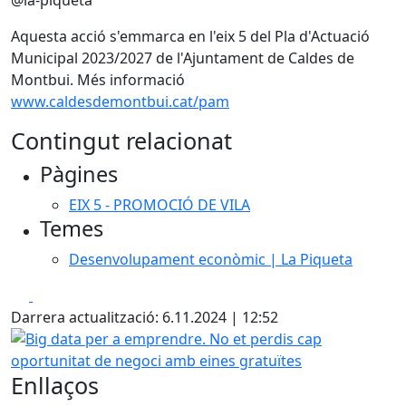
@la-piqueta
Aquesta acció s'emmarca en l'eix 5 del Pla d'Actuació
Municipal 2023/2027 de l'Ajuntament de Caldes de
Montbui. Més informació
www.caldesdemontbui.cat/pam
Contingut relacionat
Pàgines
EIX 5 - PROMOCIÓ DE VILA
Temes
Desenvolupament econòmic | La Piqueta
Facebook
X
Darrera actualització: 6.11.2024 | 12:52
Big data per a emprendre. No et perdis cap oportunitat d
Enllaços