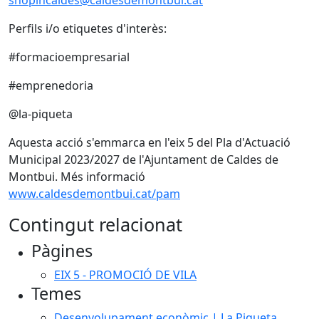
shopincaldes@caldesdemontbui.cat
Perfils i/o etiquetes d'interès:
#formacioempresarial
#emprenedoria
@la-piqueta
Aquesta acció s'emmarca en l'eix 5 del Pla d'Actuació
Municipal 2023/2027 de l'Ajuntament de Caldes de
Montbui. Més informació
www.caldesdemontbui.cat/pam
Contingut relacionat
Pàgines
EIX 5 - PROMOCIÓ DE VILA
Temes
Desenvolupament econòmic | La Piqueta