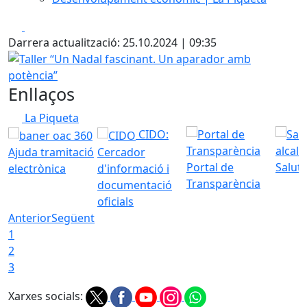
Facebook
X
Darrera actualització: 25.10.2024 | 09:35
Taller “Un Nadal fascinant. Un aparador amb potència”
Enllaços
La Piqueta
CIDO:
Ajuda tramitació
Cercador
Portal de
Saluta
electrònica
d'informació i
Transparència
documentació
oficials
Anterior
Següent
1
2
3
Xarxes socials: