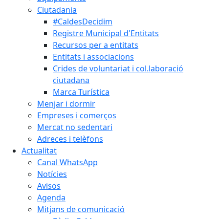
Ciutadania
#CaldesDecidim
Registre Municipal d'Entitats
Recursos per a entitats
Entitats i associacions
Crides de voluntariat i col.laboració
ciutadana
Marca Turística
Menjar i dormir
Empreses i comerços
Mercat no sedentari
Adreces i telèfons
Actualitat
Canal WhatsApp
Notícies
Avisos
Agenda
Mitjans de comunicació