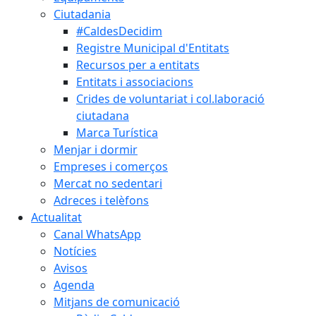
Ciutadania
#CaldesDecidim
Registre Municipal d'Entitats
Recursos per a entitats
Entitats i associacions
Crides de voluntariat i col.laboració
ciutadana
Marca Turística
Menjar i dormir
Empreses i comerços
Mercat no sedentari
Adreces i telèfons
Actualitat
Canal WhatsApp
Notícies
Avisos
Agenda
Mitjans de comunicació