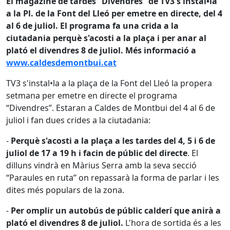
El magazine de tardes “Divendres” de TV3 s'instal•la
a la Pl. de la Font del Lleó per emetre en directe, del 4
al 6 de juliol. El programa fa una crida a la
ciutadania perquè s'acosti a la plaça i per anar al
plató el divendres 8 de juliol. Més informació a
www.caldesdemontbui.cat
TV3 s'instal•la a la plaça de la Font del Lleó la propera
setmana per emetre en directe el programa
“Divendres”. Estaran a Caldes de Montbui del 4 al 6 de
juliol i fan dues crides a la ciutadania:
-
Perquè s'acosti a la plaça a les tardes del 4, 5 i 6 de
juliol de 17 a 19 h i facin de públic del directe
. El
dilluns vindrà en Màrius Serra amb la seva secció
“Paraules en ruta” on repassarà la forma de parlar i les
dites més populars de la zona.
-
Per omplir un autobús de públic calderí que anirà a
plató el divendres 8 de juliol.
L'hora de sortida és a les