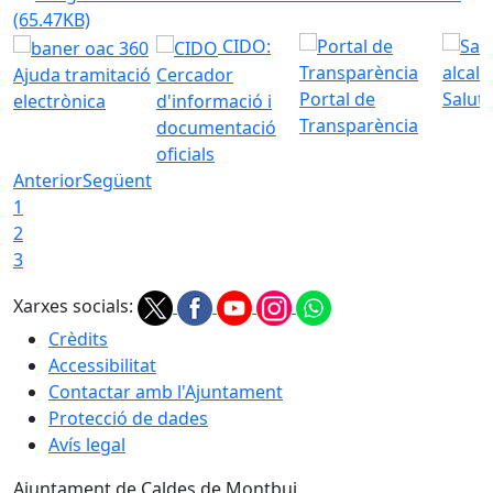
(65.47KB)
CIDO:
Ajuda tramitació
Cercador
Portal de
Saluta
electrònica
d'informació i
Transparència
documentació
oficials
Anterior
Següent
1
2
3
Xarxes socials:
Crèdits
Accessibilitat
Contactar amb l'Ajuntament
Protecció de dades
Avís legal
Ajuntament de Caldes de Montbui