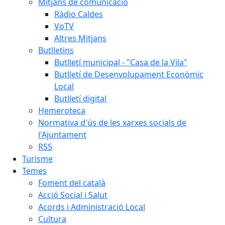
Mitjans de comunicació
Ràdio Caldes
VoTV
Altres Mitjans
Butlletins
Butlletí municipal - "Casa de la Vila"
Butlletí de Desenvolupament Econòmic
Local
Butlletí digital
Hemeroteca
Normativa d'ús de les xarxes socials de
l'Ajuntament
RSS
Turisme
Temes
Foment del català
Acció Social i Salut
Acords i Administració Local
Cultura