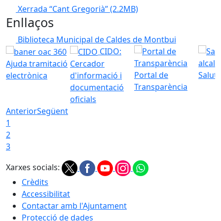
Xerrada “Cant Gregorià”
(2.2MB)
Enllaços
Biblioteca Municipal de Caldes de Montbui
CIDO:
Ajuda tramitació
Cercador
Portal de
Saluta
electrònica
d'informació i
Transparència
documentació
oficials
Anterior
Següent
1
2
3
Xarxes socials:
Crèdits
Accessibilitat
Contactar amb l'Ajuntament
Protecció de dades