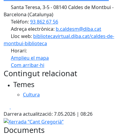
Santa Teresa, 3-5 - 08140 Caldes de Montbui -
Barcelona (Catalunya)
Telèfon:
93 862 67 56
Adreça electrònica:
b.caldesm@diba.cat
Lloc web:
bibliotecavirtual.diba.cat/caldes-de-
montbui-biblioteca
Horari:
Amplieu el mapa
Com arribar-hi
Leaflet
| ©
OpenStreetMap
contributors
Contingut relacionat
+
Temes
−
Cultura
Facebook
X
Darrera actualització: 7.05.2026 | 08:26
Xerrada “Cant Gregorià”
Documents