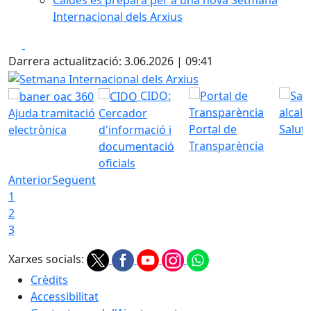
Caldes es prepara per a una nova Setmana
Internacional dels Arxius
Facebook
X
Darrera actualització: 3.06.2026 | 09:41
Setmana Internacional dels Arxius
CIDO:
Ajuda tramitació
Cercador
Portal de
Saluta
electrònica
d'informació i
Transparència
documentació
oficials
Anterior
Següent
1
2
3
Xarxes socials:
Crèdits
Accessibilitat