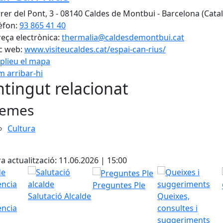
rer del Pont, 3 - 08140 Caldes de Montbui - Barcelona (Cata
èfon:
93 865 41 40
eça electrònica:
thermalia@caldesdemontbui.cat
c web:
www.visiteucaldes.cat/espai-can-rius/
plieu el mapa
 arribar-hi
Leaflet
| ©
OpenStreetMap
con
tingut relacionat
emes
Cultura
cebook
X
a actualització: 11.06.2026 | 15:00
Preguntes Ple
Salutació Alcalde
Queixes,
ència
consultes i
suggeriments