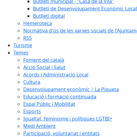
Butlletí municipal - "Casa de la Vila"
Butlletí de Desenvolupament Econòmic Local
Butlletí digital
Hemeroteca
Normativa d'ús de les xarxes socials de l'Ajunta
RSS
Turisme
Temes
Foment del català
Acció Social i Salut
Acords i Administració Local
Cultura
Desenvolupament econòmic | La Piqueta
Educació i formació continuada
Espai Públic i Mobilitat
Esports
Igualtat, feminisme i polítiques LGTBI+
Medi Ambient
Participació, voluntariat i entitats