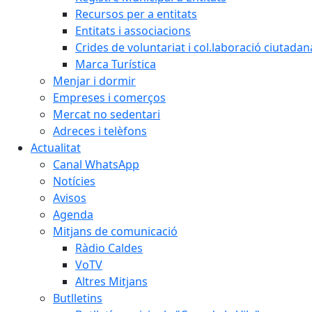
Recursos per a entitats
Entitats i associacions
Crides de voluntariat i col.laboració ciutadan
Marca Turística
Menjar i dormir
Empreses i comerços
Mercat no sedentari
Adreces i telèfons
Actualitat
Canal WhatsApp
Notícies
Avisos
Agenda
Mitjans de comunicació
Ràdio Caldes
VoTV
Altres Mitjans
Butlletins