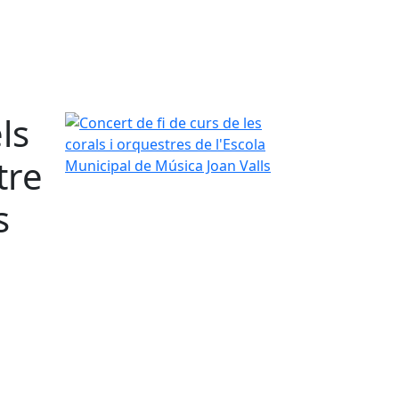
ls
Concert de fi de curs de les corals i orquestres de
tre
s