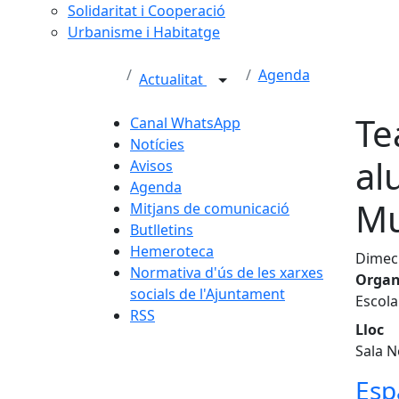
Solidaritat i Cooperació
Urbanisme i Habitatge
Agenda
Actualitat
Te
Canal WhatsApp
Notícies
al
Avisos
Agenda
Mu
Mitjans de comunicació
Butlletins
Hemeroteca
Dimecr
Normativa d'ús de les xarxes
Organ
socials de l'Ajuntament
Escola
RSS
Lloc
Sala N
Esp