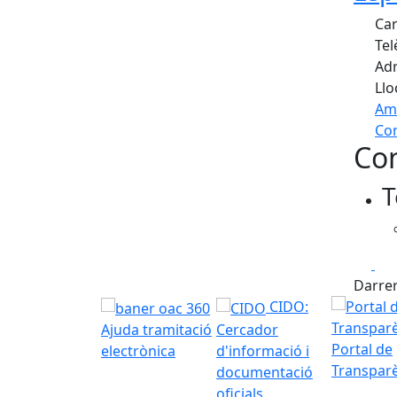
Car
Tel
Adr
Llo
Am
Com
Con
+
T
−
Fa
Darrer
CIDO:
Ajuda tramitació
Cercador
Portal de
electrònica
d'informació i
Transpar
documentació
oficials