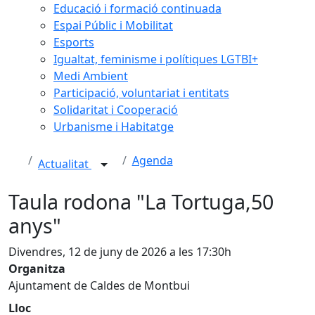
Educació i formació continuada
Espai Públic i Mobilitat
Esports
Igualtat, feminisme i polítiques LGTBI+
Medi Ambient
Participació, voluntariat i entitats
Solidaritat i Cooperació
Urbanisme i Habitatge
Agenda
Actualitat
Taula rodona "La Tortuga,50
anys"
Divendres, 12 de juny de 2026 a les 17:30h
Organitza
Ajuntament de Caldes de Montbui
Lloc