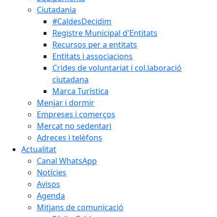
Ciutadania
#CaldesDecidim
Registre Municipal d'Entitats
Recursos per a entitats
Entitats i associacions
Crides de voluntariat i col.laboració
ciutadana
Marca Turística
Menjar i dormir
Empreses i comerços
Mercat no sedentari
Adreces i telèfons
Actualitat
Canal WhatsApp
Notícies
Avisos
Agenda
Mitjans de comunicació