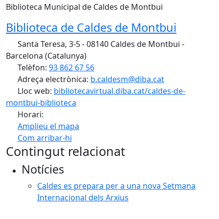
Biblioteca Municipal de Caldes de Montbui
Biblioteca de Caldes de Montbui
Santa Teresa, 3-5 - 08140 Caldes de Montbui -
Barcelona (Catalunya)
Telèfon:
93 862 67 56
Adreça electrònica:
b.caldesm@diba.cat
Lloc web:
bibliotecavirtual.diba.cat/caldes-de-
montbui-biblioteca
Horari:
Amplieu el mapa
Com arribar-hi
Leaflet
| ©
OpenStreetMap
contributors
Contingut relacionat
+
Notícies
−
Caldes es prepara per a una nova Setmana
Internacional dels Arxius
Facebook
X