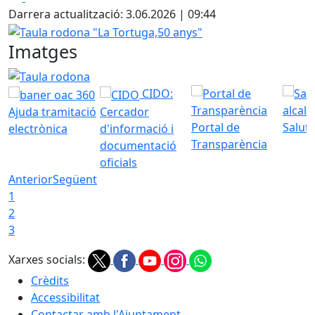
Darrera actualització: 3.06.2026 | 09:44
Taula rodona "La Tortuga,50 anys"
Imatges
Taula rodona "La Tortuga,50 anys"
CIDO:
Ajuda tramitació
Cercador
Portal de
Saluta
electrònica
d'informació i
Transparència
documentació
oficials
Anterior
Següent
1
2
3
Xarxes socials:
Crèdits
Accessibilitat
Contactar amb l'Ajuntament