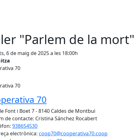
ller "Parlem de la mort"
s, 6 de maig de 2025 a les 18:00h
itza
ativa 70
ativa 70
perativa 70
de Font i Boet 7 - 8140 Caldes de Montbui
 de contacte: Cristina Sánchez Rocabert
èfon:
938654530
eça electrònica:
coop70@cooperativa70.coop