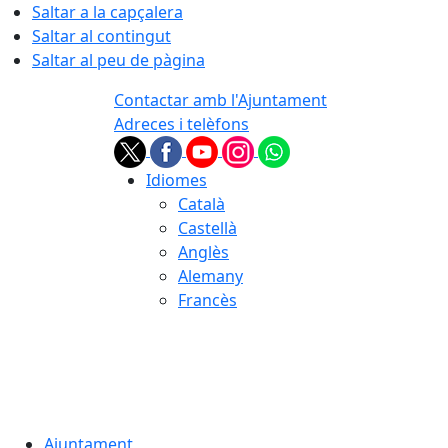
Saltar a la capçalera
Saltar al contingut
Saltar al peu de pàgina
Contactar amb l'Ajuntament
Adreces i telèfons
Idiomes
Català
Castellà
Anglès
Alemany
Francès
07.08.2026 | 17:09
Ajuntament