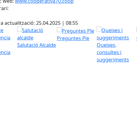
c web:
www.cooperativa70.coop
ari:
cebook
X
a actualització: 25.04.2025 | 08:55
Preguntes Ple
Salutació Alcalde
Queixes,
ència
consultes i
suggeriments