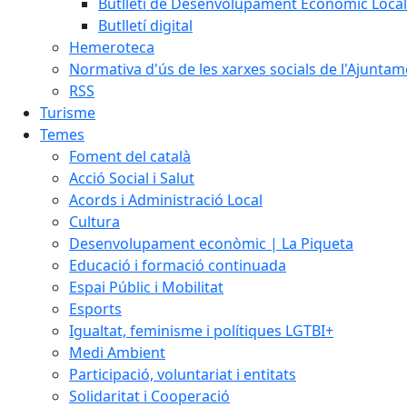
Butlletí de Desenvolupament Econòmic Local
Butlletí digital
Hemeroteca
Normativa d'ús de les xarxes socials de l'Ajunta
RSS
Turisme
Temes
Foment del català
Acció Social i Salut
Acords i Administració Local
Cultura
Desenvolupament econòmic | La Piqueta
Educació i formació continuada
Espai Públic i Mobilitat
Esports
Igualtat, feminisme i polítiques LGTBI+
Medi Ambient
Participació, voluntariat i entitats
Solidaritat i Cooperació