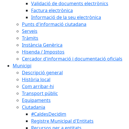
Validació de documents electrònics
Factura electrònica
Informació de la seu electrònica
Punts d'informació ciutadana
Serveis
Tràmits
Instància Genèrica
Hisenda / Impostos
Cercador d'informació i documentació oficials
Municipi
Descripció general
Història local
Com arribar-hi
Transport públic
Equipaments
Ciutadania
#CaldesDecidim
Registre Municipal d'Entitats
Recursos per a entitats