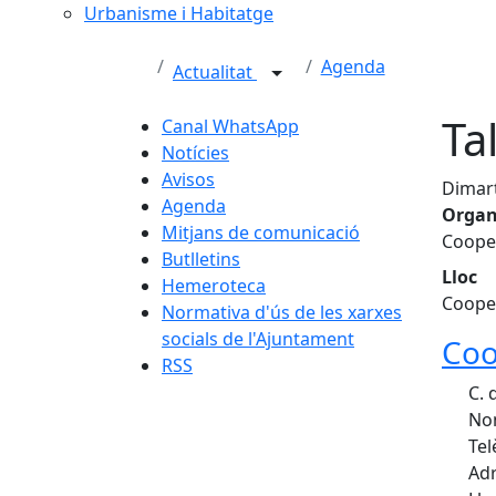
Urbanisme i Habitatge
Agenda
Actualitat
Ta
Canal WhatsApp
Notícies
Avisos
Dimart
Agenda
Organ
Mitjans de comunicació
Cooper
Butlletins
Lloc
Hemeroteca
Cooper
Normativa d'ús de les xarxes
socials de l'Ajuntament
Coo
RSS
C. 
Nom
Tel
Adr