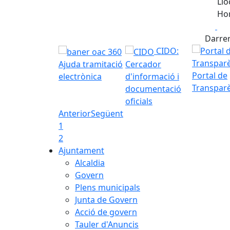
Llo
Hor
Fa
Darrer
CIDO:
Ajuda tramitació
Cercador
Portal de
electrònica
d'informació i
Transpar
documentació
oficials
Anterior
Següent
1
2
Ajuntament
Alcaldia
Govern
Plens municipals
Junta de Govern
Acció de govern
Tauler d'Anuncis