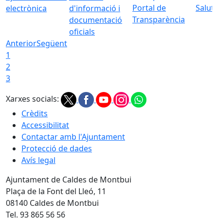
Portal de
Saluta
electrònica
d'informació i
Transparència
documentació
oficials
Anterior
Següent
1
2
3
Xarxes socials:
Crèdits
Accessibilitat
Contactar amb l'Ajuntament
Protecció de dades
Avís legal
Ajuntament de Caldes de Montbui
Plaça de la Font del Lleó, 11
08140 Caldes de Montbui
Tel. 93 865 56 56