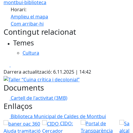
montbui-biblioteca
Horari:
Amplieu el mapa
Com arribar-hi
Leaflet
| ©
OpenStreetMap
contributors
Contingut relacionat
+
Temes
−
Cultura
Facebook
X
Darrera actualització: 6.11.2025 | 14:42
Taller “Cuina crítica i decolonial”
Documents
Cartell de l'activitat
(3MB)
Enllaços
Biblioteca Municipal de Caldes de Montbui
CIDO:
Ajuda tramitació
Cercador