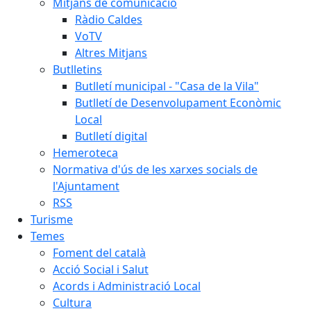
Mitjans de comunicació
Ràdio Caldes
VoTV
Altres Mitjans
Butlletins
Butlletí municipal - "Casa de la Vila"
Butlletí de Desenvolupament Econòmic
Local
Butlletí digital
Hemeroteca
Normativa d'ús de les xarxes socials de
l'Ajuntament
RSS
Turisme
Temes
Foment del català
Acció Social i Salut
Acords i Administració Local
Cultura