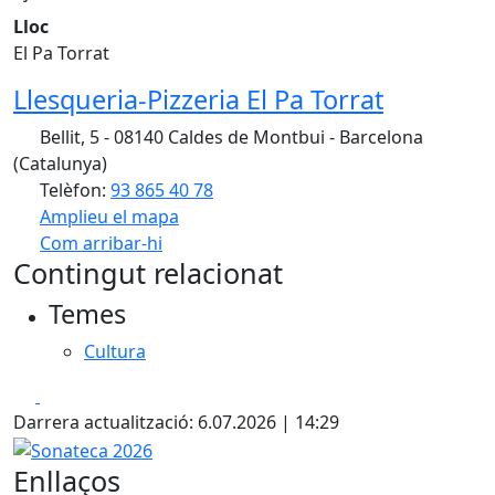
Lloc
El Pa Torrat
Llesqueria-Pizzeria El Pa Torrat
Bellit, 5 - 08140 Caldes de Montbui - Barcelona
(Catalunya)
Telèfon:
93 865 40 78
Amplieu el mapa
Com arribar-hi
Leaflet
| ©
OpenStreetMap
contributors
Contingut relacionat
+
Temes
−
Cultura
Facebook
X
Darrera actualització: 6.07.2026 | 14:29
Sonateca 2026
Enllaços