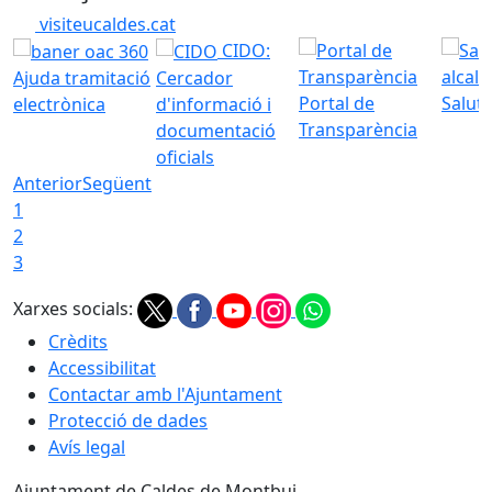
visiteucaldes.cat
CIDO:
Ajuda tramitació
Cercador
Portal de
Saluta
electrònica
d'informació i
Transparència
documentació
oficials
Anterior
Següent
1
2
3
Xarxes socials:
Crèdits
Accessibilitat
Contactar amb l'Ajuntament
Protecció de dades
Avís legal
Ajuntament de Caldes de Montbui