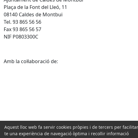
Plaça de la Font del Lleó, 11
08140 Caldes de Montbui
Tel. 93 865 56 56
Fax 93 865 56 57
NIF P0803300C
Amb la col·laboració de:
Aquest lloc web fa servir cookies pròpies i de tercers per facilitar
te una experiència de navegació òptima i recollir informació