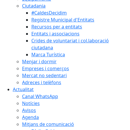
Ciutadania
#CaldesDecidim
Registre Municipal d'Entitats
Recursos per a entitats
Entitats i associacions
Crides de voluntariat i col.laboració
ciutadana
Marca Turística
Menjar i dormir
Empreses i comerços
Mercat no sedentari
Adreces i telèfons
Actualitat
Canal WhatsApp
Notícies
Avisos
Agenda
Mitjans de comunicació