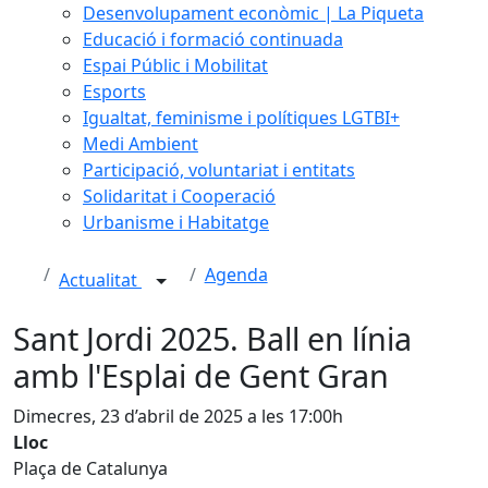
Desenvolupament econòmic | La Piqueta
Educació i formació continuada
Espai Públic i Mobilitat
Esports
Igualtat, feminisme i polítiques LGTBI+
Medi Ambient
Participació, voluntariat i entitats
Solidaritat i Cooperació
Urbanisme i Habitatge
Agenda
Actualitat
Sant Jordi 2025. Ball en línia
amb l'Esplai de Gent Gran
Dimecres, 23 d’abril de 2025 a les 17:00h
Lloc
Plaça de Catalunya