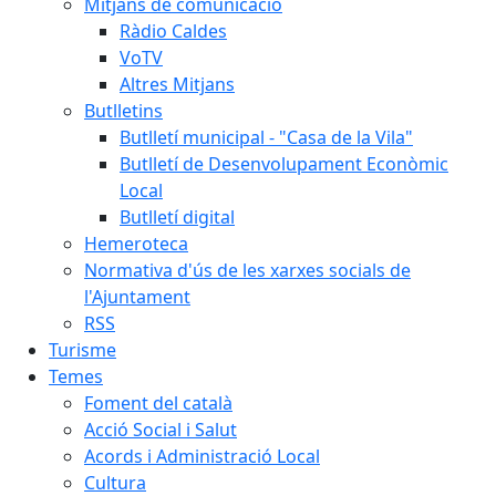
Mitjans de comunicació
Ràdio Caldes
VoTV
Altres Mitjans
Butlletins
Butlletí municipal - "Casa de la Vila"
Butlletí de Desenvolupament Econòmic
Local
Butlletí digital
Hemeroteca
Normativa d'ús de les xarxes socials de
l'Ajuntament
RSS
Turisme
Temes
Foment del català
Acció Social i Salut
Acords i Administració Local
Cultura