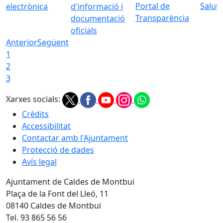
Portal de
Saluta
electrònica
d'informació i
Transparència
documentació
oficials
Anterior
Següent
1
2
3
Xarxes socials:
Crèdits
Accessibilitat
Contactar amb l'Ajuntament
Protecció de dades
Avís legal
Ajuntament de Caldes de Montbui
Plaça de la Font del Lleó, 11
08140 Caldes de Montbui
Tel. 93 865 56 56