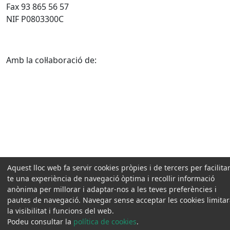
Fax 93 865 56 57
NIF P0803300C
Amb la col·laboració de:
Aquest lloc web fa servir cookies pròpies i de tercers per facilitar
te una experiència de navegació òptima i recollir informació
anònima per millorar i adaptar-nos a les teves preferències i
pautes de navegació. Navegar sense acceptar les cookies limita
la visibilitat i funcions del web.
Podeu consultar la
política de cookies
.