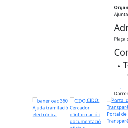
Organ
Ajunt
Adr
Plaça 
Con
T
Fa
Darrer
CIDO:
Ajuda tramitació
Cercador
Portal de
electrònica
d'informació i
Transpar
documentació