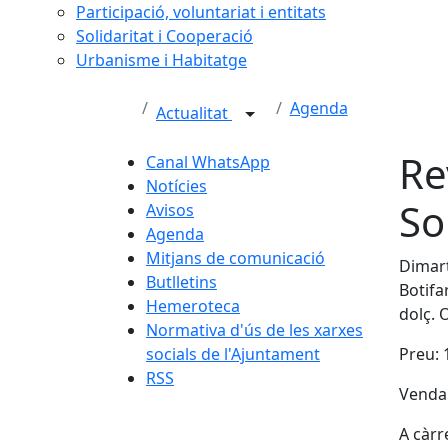
Participació, voluntariat i entitats
Solidaritat i Cooperació
Urbanisme i Habitatge
Agenda
Actualitat
Re
Canal WhatsApp
Notícies
So
Avisos
Agenda
Mitjans de comunicació
Dimart
Butlletins
Botifa
Hemeroteca
dolç. 
Normativa d'ús de les xarxes
socials de l'Ajuntament
Preu: 
RSS
Venda 
A càrr