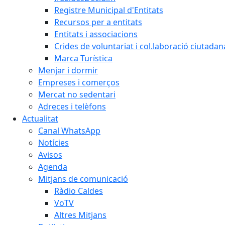
Registre Municipal d'Entitats
Recursos per a entitats
Entitats i associacions
Crides de voluntariat i col.laboració ciutadan
Marca Turística
Menjar i dormir
Empreses i comerços
Mercat no sedentari
Adreces i telèfons
Actualitat
Canal WhatsApp
Notícies
Avisos
Agenda
Mitjans de comunicació
Ràdio Caldes
VoTV
Altres Mitjans