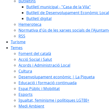
Butlletins
Butlletí municipal - "Casa de la Vila"
Butlletí de Desenvolupament Econòmic Local
Butlletí digital
Hemeroteca
Normativa d'ús de les xarxes socials de l'Ajunta
RSS
Turisme
Temes
Foment del català
Acció Social i Salut
Acords i Administració Local
Cultura
Desenvolupament econòmic | La Piqueta
Educació i formació continuada
Espai Públic i Mobilitat
Esports
Igualtat, feminisme i polítiques LGTBI+
Medi Ambient