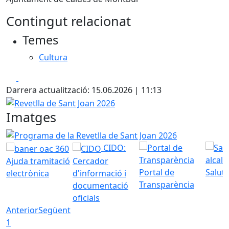
Contingut relacionat
Temes
Cultura
Facebook
X
Darrera actualització: 15.06.2026 | 11:13
Revetlla de Sant Joan 2026
Imatges
Programa de la Revetlla de Sant Joan 2026
CIDO:
Ajuda tramitació
Cercador
Portal de
Saluta
electrònica
d'informació i
Transparència
documentació
oficials
Anterior
Següent
1