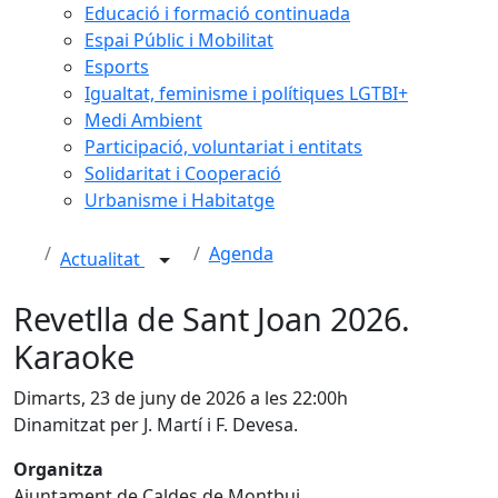
Educació i formació continuada
Espai Públic i Mobilitat
Esports
Igualtat, feminisme i polítiques LGTBI+
Medi Ambient
Participació, voluntariat i entitats
Solidaritat i Cooperació
Urbanisme i Habitatge
Agenda
Actualitat
Revetlla de Sant Joan 2026.
Karaoke
Dimarts, 23 de juny de 2026 a les 22:00h
Dinamitzat per J. Martí i F. Devesa.
Organitza
Ajuntament de Caldes de Montbui