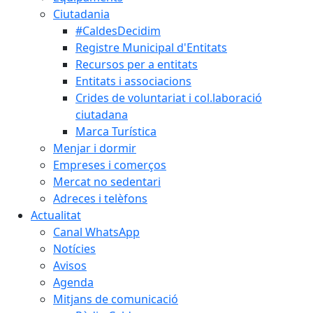
Ciutadania
#CaldesDecidim
Registre Municipal d'Entitats
Recursos per a entitats
Entitats i associacions
Crides de voluntariat i col.laboració
ciutadana
Marca Turística
Menjar i dormir
Empreses i comerços
Mercat no sedentari
Adreces i telèfons
Actualitat
Canal WhatsApp
Notícies
Avisos
Agenda
Mitjans de comunicació