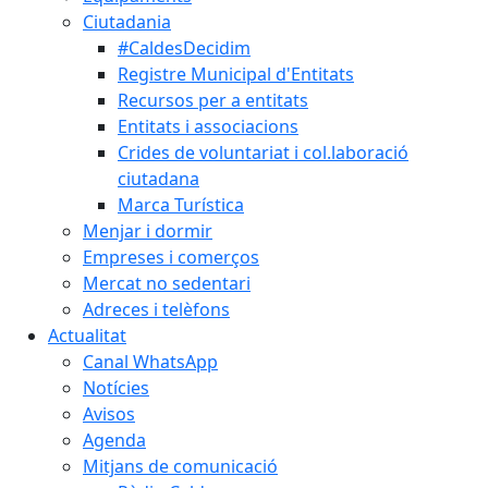
Ciutadania
#CaldesDecidim
Registre Municipal d'Entitats
Recursos per a entitats
Entitats i associacions
Crides de voluntariat i col.laboració
ciutadana
Marca Turística
Menjar i dormir
Empreses i comerços
Mercat no sedentari
Adreces i telèfons
Actualitat
Canal WhatsApp
Notícies
Avisos
Agenda
Mitjans de comunicació