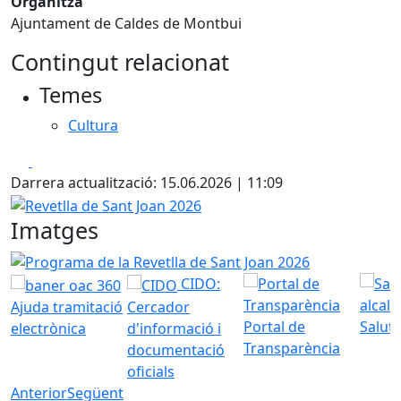
Organitza
Ajuntament de Caldes de Montbui
Contingut relacionat
Temes
Cultura
Facebook
X
Darrera actualització: 15.06.2026 | 11:09
Revetlla de Sant Joan 2026
Imatges
Programa de la Revetlla de Sant Joan 2026
CIDO:
Ajuda tramitació
Cercador
Portal de
Saluta
electrònica
d'informació i
Transparència
documentació
oficials
Anterior
Següent