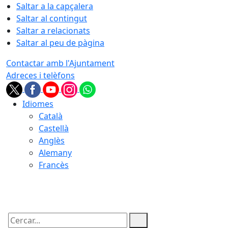
Saltar a la capçalera
Saltar al contingut
Saltar a relacionats
Saltar al peu de pàgina
Contactar amb l'Ajuntament
Adreces i telèfons
Idiomes
Català
Castellà
Anglès
Alemany
Francès
07.08.2026 | 03:53