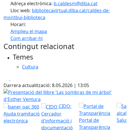
Adreça electrònica:
b.caldesm@diba.cat
Lloc web:
bibliotecavirtual.diba.cat/caldes-de-
montbui-biblioteca
Horari:
Amplieu el mapa
Com arribar-hi
Leaflet
| ©
OpenStreetMap
contributors
Contingut relacionat
+
Temes
−
Cultura
Facebook
X
Darrera actualització: 8.05.2026 | 13:05
Presentació del llibre 'Las sombras de mi árbol' d'Esther 
CIDO:
Ajuda tramitació
Cercador
Portal de
Saluta
electrònica
d'informació i
Transparència
documentació