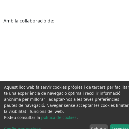
Amb la col·laboració de:
Aquest lloc web fa servir cookies pròpies i de tercers per facilitar
te una experiència de navegació òptima i recollir informació
anònima per millorar i adaptar-nos a les teves preferències i
pautes de navegació. Navegar sense acceptar les cookies limita
la visibilitat i funcions del web.
Podeu consultar la
política de cookies
.
Configurar opcions
...
Rebutja
Acceptar