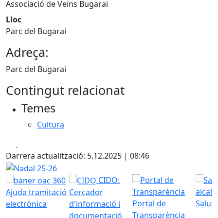
Associació de Veïns Bugarai
Lloc
Parc del Bugarai
Adreça:
Parc del Bugarai
Contingut relacionat
Temes
Cultura
Facebook
X
Darrera actualització: 5.12.2025 | 08:46
Nadal 25-26
CIDO:
Ajuda tramitació
Cercador
Portal de
Saluta
electrònica
d'informació i
Transparència
documentació