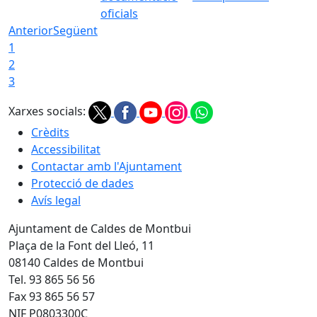
oficials
Anterior
Següent
1
2
3
Xarxes socials:
Crèdits
Accessibilitat
Contactar amb l'Ajuntament
Protecció de dades
Avís legal
Ajuntament de Caldes de Montbui
Plaça de la Font del Lleó, 11
08140 Caldes de Montbui
Tel. 93 865 56 56
Fax 93 865 56 57
NIF P0803300C