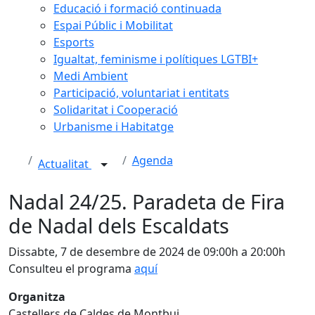
Educació i formació continuada
Espai Públic i Mobilitat
Esports
Igualtat, feminisme i polítiques LGTBI+
Medi Ambient
Participació, voluntariat i entitats
Solidaritat i Cooperació
Urbanisme i Habitatge
Agenda
Actualitat
Nadal 24/25. Paradeta de Fira
de Nadal dels Escaldats
Dissabte, 7 de desembre de 2024 de 09:00h a 20:00h
Consulteu el programa
aquí
Organitza
Castellers de Caldes de Montbui