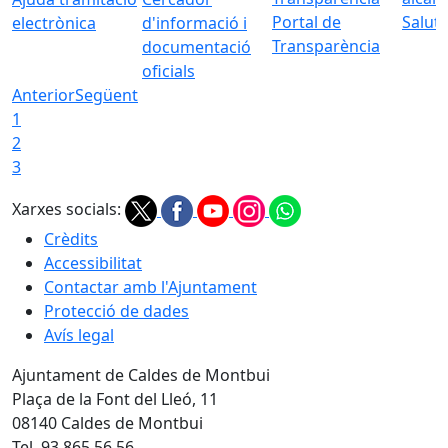
Portal de
Saluta
electrònica
d'informació i
Transparència
documentació
oficials
Anterior
Següent
1
2
3
Xarxes socials:
Crèdits
Accessibilitat
Contactar amb l'Ajuntament
Protecció de dades
Avís legal
Ajuntament de Caldes de Montbui
Plaça de la Font del Lleó, 11
08140 Caldes de Montbui
Tel. 93 865 56 56