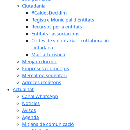
Ciutadania
#CaldesDecidim
Registre Municipal d'Entitats
Recursos per a entitats
Entitats i associacions
Crides de voluntariat i col.laboració
ciutadana
Marca Turística
Menjar i dormir
Empreses i comerços
Mercat no sedentari
Adreces i telèfons
Actualitat
Canal WhatsApp
Notícies
Avisos
Agenda
Mitjans de comunicació