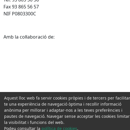
Fax 93 865 56 57
NIF P0803300C
Amb la col·laboració de:
Aquest lloc web fa servir cookies pròpies i de tercers per facilitar
te una experiència de navegació òptima i recollir informació
anònima per millorar i adaptar-nos a les teves preferències i
pautes de navegació. Navegar sense acceptar les cookies limita
la visibilitat i funcions del web.
Podeu consultar la
política de cookies
.