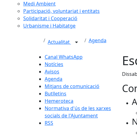
Medi Ambient
Participació, voluntariat i entitats
Solidaritat i Cooperació
Urbanisme i Habitatge
Agenda
Actualitat
Es
Canal WhatsApp
Notícies
Avisos
Dissab
Agenda
Con
Mitjans de comunicació
Butlletins
A
Hemeroteca
Normativa d'ús de les xarxes
socials de l'Ajuntament
N
RSS