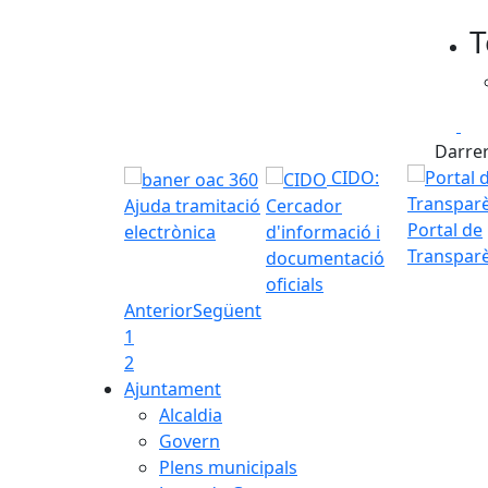
T
Fa
Darrer
CIDO:
Ajuda tramitació
Cercador
Portal de
electrònica
d'informació i
Transpar
documentació
oficials
Anterior
Següent
1
2
Ajuntament
Alcaldia
Govern
Plens municipals