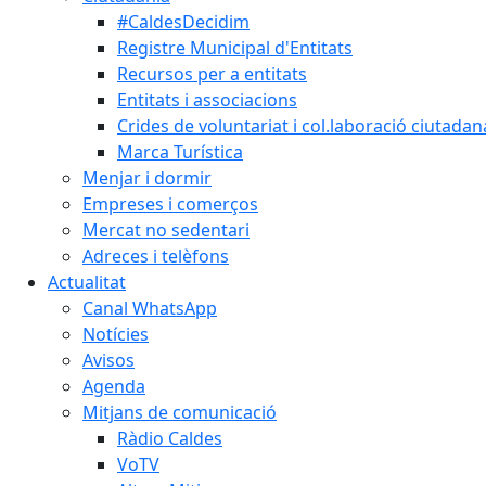
#CaldesDecidim
Registre Municipal d'Entitats
Recursos per a entitats
Entitats i associacions
Crides de voluntariat i col.laboració ciutadan
Marca Turística
Menjar i dormir
Empreses i comerços
Mercat no sedentari
Adreces i telèfons
Actualitat
Canal WhatsApp
Notícies
Avisos
Agenda
Mitjans de comunicació
Ràdio Caldes
VoTV