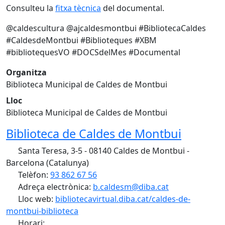
Consulteu la
fitxa tècnica
del documental.
@caldescultura @ajcaldesmontbui #BibliotecaCaldes
#CaldesdeMontbui #Biblioteques #XBM
#bibliotequesVO #DOCSdelMes #Documental
Organitza
Biblioteca Municipal de Caldes de Montbui
Lloc
Biblioteca Municipal de Caldes de Montbui
Biblioteca de Caldes de Montbui
Santa Teresa, 3-5 - 08140 Caldes de Montbui -
Barcelona (Catalunya)
Telèfon:
93 862 67 56
Adreça electrònica:
b.caldesm@diba.cat
Lloc web:
bibliotecavirtual.diba.cat/caldes-de-
montbui-biblioteca
Horari: