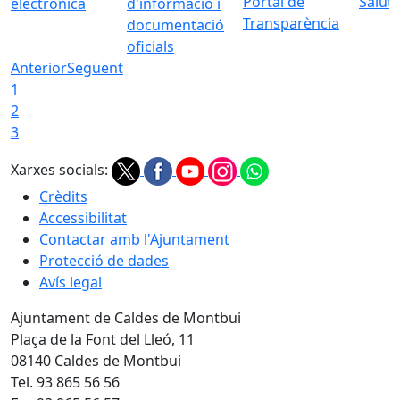
Portal de
Saluta
electrònica
d'informació i
Transparència
documentació
oficials
Anterior
Següent
1
2
3
Xarxes socials:
Crèdits
Accessibilitat
Contactar amb l'Ajuntament
Protecció de dades
Avís legal
Ajuntament de Caldes de Montbui
Plaça de la Font del Lleó, 11
08140 Caldes de Montbui
Tel. 93 865 56 56