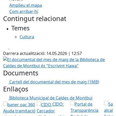
Amplieu el mapa
Com arribar-hi
Leaflet
| ©
OpenStreetMap
contributors
Contingut relacionat
+
Temes
−
Cultura
Facebook
X
Darrera actualització: 14.05.2026 | 12:57
El documental del mes de maig de la Biblioteca de Caldes
Documents
Cartell del documental del mes de maig
(1MB)
Enllaços
Biblioteca Municipal de Caldes de Montbui
CIDO:
Ajuda tramitació
Cercador