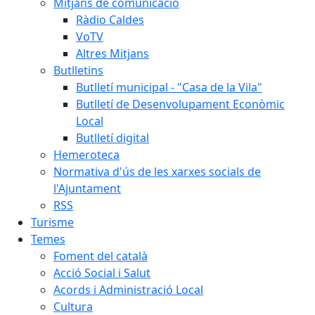
Mitjans de comunicació
Ràdio Caldes
VoTV
Altres Mitjans
Butlletins
Butlletí municipal - "Casa de la Vila"
Butlletí de Desenvolupament Econòmic
Local
Butlletí digital
Hemeroteca
Normativa d'ús de les xarxes socials de
l'Ajuntament
RSS
Turisme
Temes
Foment del català
Acció Social i Salut
Acords i Administració Local
Cultura