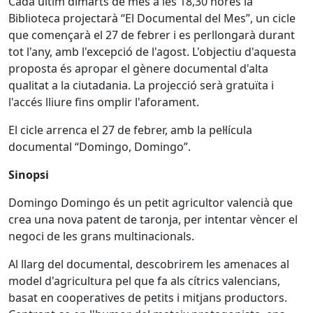
Cada últim dimarts de mes a les 18,30 hores la
Biblioteca projectarà “El Documental del Mes”, un cicle
que començarà el 27 de febrer i es perllongarà durant
tot l'any, amb l'excepció de l'agost. L'objectiu d'aquesta
proposta és apropar el gènere documental d'alta
qualitat a la ciutadania. La projecció serà gratuïta i
l'accés lliure fins omplir l'aforament.
El cicle arrenca el 27 de febrer, amb la pel·lícula
documental “Domingo, Domingo”.
Sinopsi
Domingo Domingo és un petit agricultor valencià que
crea una nova patent de taronja, per intentar vèncer el
negoci de les grans multinacionals.
Al llarg del documental, descobrirem les amenaces al
model d'agricultura pel que fa als cítrics valencians,
basat en cooperatives de petits i mitjans productors.