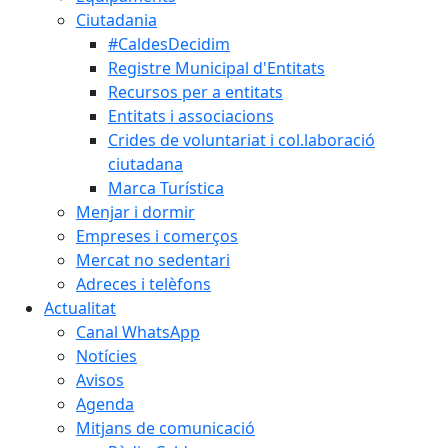
Ciutadania
#CaldesDecidim
Registre Municipal d'Entitats
Recursos per a entitats
Entitats i associacions
Crides de voluntariat i col.laboració
ciutadana
Marca Turística
Menjar i dormir
Empreses i comerços
Mercat no sedentari
Adreces i telèfons
Actualitat
Canal WhatsApp
Notícies
Avisos
Agenda
Mitjans de comunicació