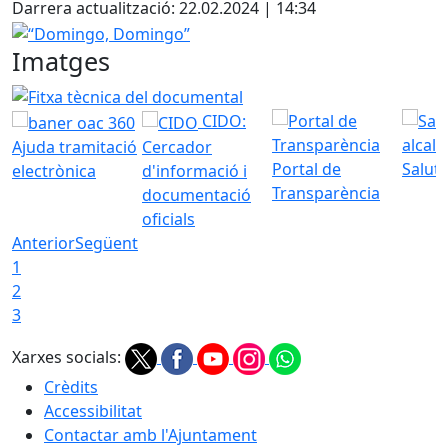
Darrera actualització: 22.02.2024 | 14:34
“Domingo, Domingo”
Imatges
Fitxa tècnica del documental "Domingo, Domingo"
CIDO:
Ajuda tramitació
Cercador
Portal de
Saluta
electrònica
d'informació i
Transparència
documentació
oficials
Anterior
Següent
1
2
3
Xarxes socials:
Crèdits
Accessibilitat
Contactar amb l'Ajuntament