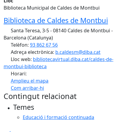
Lloc
Biblioteca Municipal de Caldes de Montbui
Biblioteca de Caldes de Montbui
Santa Teresa, 3-5 - 08140 Caldes de Montbui -
Barcelona (Catalunya)
Telèfon:
93 862 67 56
Adreça electrònica:
b.caldesm@diba.cat
Lloc web:
bibliotecavirtual.diba.cat/caldes-de-
montbui-biblioteca
Horari:
Amplieu el mapa
Com arribar-hi
Leaflet
| ©
OpenStreetMap
contributors
Contingut relacionat
+
Temes
−
Educació i formació continuada
Facebook
X