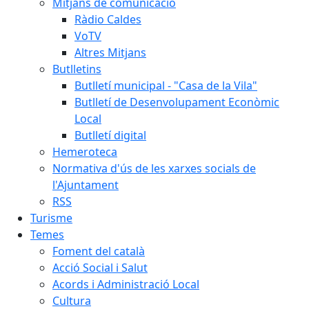
Mitjans de comunicació
Ràdio Caldes
VoTV
Altres Mitjans
Butlletins
Butlletí municipal - "Casa de la Vila"
Butlletí de Desenvolupament Econòmic
Local
Butlletí digital
Hemeroteca
Normativa d'ús de les xarxes socials de
l'Ajuntament
RSS
Turisme
Temes
Foment del català
Acció Social i Salut
Acords i Administració Local
Cultura