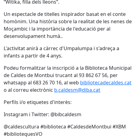
“Witika, filla dels lleons”.
Un espectacle de titelles inspirador basat en el conte
homònim. Una història sobre la realitat de les nenes de
Moçambic i la importància de l'educació per al
desenvolupament humà..
L'activitat anirà a càrrec d'Umpalumpa i s'adreça a
infants a partir de 4 anys.
Podeu formalitzar la inscripció a la Biblioteca Municipal
de Caldes de Montbui trucant al 93 862 67 56, per
whatsapp al 683 26 70 16, al web
bibliotecadecaldes.cat
o al correu electrònic
b.caldesm@diba.cat
Perfils i/o etiquetes d'interès:
Instagram i Twitter: @bibcaldesm
@caldescultura #biblioteca #CaldesdeMontbui #XBM
#bibliotequesVO