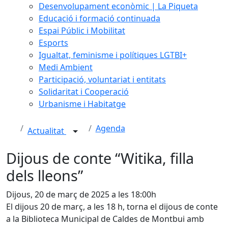
Desenvolupament econòmic | La Piqueta
Educació i formació continuada
Espai Públic i Mobilitat
Esports
Igualtat, feminisme i polítiques LGTBI+
Medi Ambient
Participació, voluntariat i entitats
Solidaritat i Cooperació
Urbanisme i Habitatge
Agenda
Actualitat
Dijous de conte “Witika, filla
dels lleons”
Dijous, 20 de març de 2025 a les 18:00h
El dijous 20 de març, a les 18 h, torna el dijous de conte
a la Biblioteca Municipal de Caldes de Montbui amb