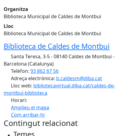
Organitza
Biblioteca Municipal de Caldes de Montbui
Lloc
Biblioteca Municipal de Caldes de Montbui
Biblioteca de Caldes de Montbui
Santa Teresa, 3-5 - 08140 Caldes de Montbui -
Barcelona (Catalunya)
Telèfon:
93 862 67 56
Adreça electrònica:
b.caldesm@diba.cat
Lloc web:
bibliotecavirtual.diba.cat/caldes-de-
montbui-biblioteca
Horari:
Amplieu el mapa
Com arribar-hi
Leaflet
| ©
OpenStreetMap
contributors
Contingut relacionat
+
Temes
−