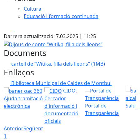
Cultura
Educació i formació continuada
Facebook
X
Darrera actualització: 7.03.2025 | 11:25
Dijous de conte “Witika, filla dels lleons”
Documents
cartell de “Witika, filla dels lleons”
(1MB)
Enllaços
Biblioteca Municipal de Caldes de Montbui
CIDO:
Ajuda tramitació
Cercador
Portal de
Saluta
electrònica
d'informació i
Transparència
documentació
oficials
Anterior
Següent
1