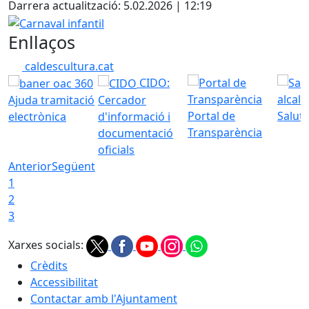
Darrera actualització: 5.02.2026 | 12:19
Carnaval infantil
Enllaços
caldescultura.cat
CIDO:
Ajuda tramitació
Cercador
Portal de
Saluta
electrònica
d'informació i
Transparència
documentació
oficials
Anterior
Següent
1
2
3
Xarxes socials:
Crèdits
Accessibilitat
Contactar amb l'Ajuntament