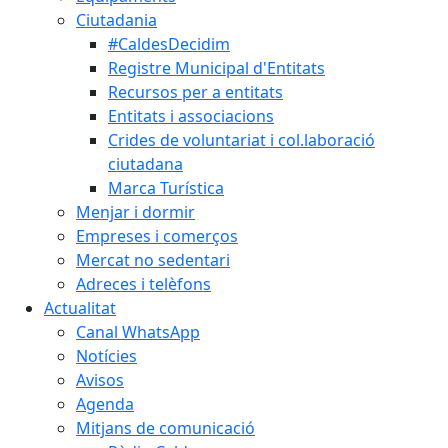
Ciutadania
#CaldesDecidim
Registre Municipal d'Entitats
Recursos per a entitats
Entitats i associacions
Crides de voluntariat i col.laboració
ciutadana
Marca Turística
Menjar i dormir
Empreses i comerços
Mercat no sedentari
Adreces i telèfons
Actualitat
Canal WhatsApp
Notícies
Avisos
Agenda
Mitjans de comunicació