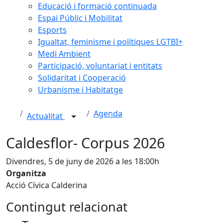
Educació i formació continuada
Espai Públic i Mobilitat
Esports
Igualtat, feminisme i polítiques LGTBI+
Medi Ambient
Participació, voluntariat i entitats
Solidaritat i Cooperació
Urbanisme i Habitatge
Agenda
Actualitat
Caldesflor- Corpus 2026
Divendres, 5 de juny de 2026 a les 18:00h
Organitza
Acció Cívica Calderina
Contingut relacionat