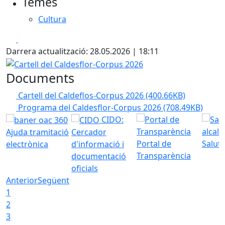
Temes
Cultura
Facebook
X
Darrera actualització: 28.05.2026 | 18:11
Cartell del Caldesflor-Corpus 2026
Documents
Cartell del Caldeflos-Corpus 2026
(400.66KB)
Programa del Caldesflor-Corpus 2026
(708.49KB)
CIDO:
Ajuda tramitació
Cercador
Portal de
Saluta
electrònica
d'informació i
Transparència
documentació
oficials
Anterior
Següent
1
2
3