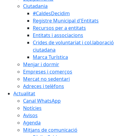
Ciutadania
#CaldesDecidim
Registre Municipal d'Entitats
Recursos per a entitats
Entitats i associacions
Crides de voluntariat i col.laboració
ciutadana
Marca Turística
Menjar i dormir
Empreses i comerços
Mercat no sedentari
Adreces i telèfons
Actualitat
Canal WhatsApp
Notícies
Avisos
Agenda
Mitjans de comunicació