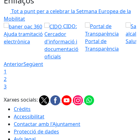
Enllaços
Tot a punt per a celebrar la Setmana Europea de la
Mobilitat
CIDO:
Ajuda tramitació
Cercador
Portal de
Saluta
electrònica
d'informació i
Transparència
documentació
oficials
Anterior
Següent
1
2
3
Xarxes socials:
Crèdits
Accessibilitat
Contactar amb l'Ajuntament
Protecció de dades
Avís legal