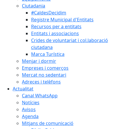
Ciutadania
#CaldesDecidim
Registre Municipal d'Entitats
Recursos per a entitats
Entitats i associacions
Crides de voluntariat i col.laboració
ciutadana
Marca Turística
Menjar i dormir
Empreses i comerços
Mercat no sedentari
Adreces i telèfons
Actualitat
Canal WhatsApp
Notícies
Avisos
Agenda
Mitjans de comunicació