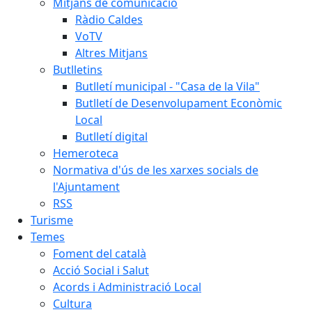
Mitjans de comunicació
Ràdio Caldes
VoTV
Altres Mitjans
Butlletins
Butlletí municipal - "Casa de la Vila"
Butlletí de Desenvolupament Econòmic
Local
Butlletí digital
Hemeroteca
Normativa d'ús de les xarxes socials de
l'Ajuntament
RSS
Turisme
Temes
Foment del català
Acció Social i Salut
Acords i Administració Local
Cultura