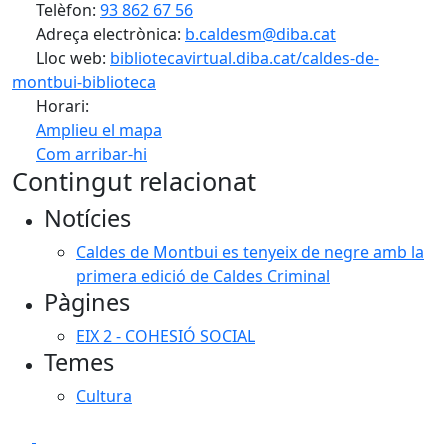
Telèfon:
93 862 67 56
Adreça electrònica:
b.caldesm@diba.cat
Lloc web:
bibliotecavirtual.diba.cat/caldes-de-
montbui-biblioteca
Horari:
Amplieu el mapa
Com arribar-hi
Leaflet
| ©
OpenStreetMap
contributors
Contingut relacionat
+
Notícies
−
Caldes de Montbui es tenyeix de negre amb la
primera edició de Caldes Criminal
Pàgines
EIX 2 - COHESIÓ SOCIAL
Temes
Cultura
Facebook
X