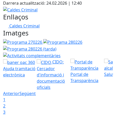
Darrera actualització: 24.02.2026 | 12:40
Caldes Criminal
Enllaços
Caldes Criminal
Imatges
Programa 270226
Programa 280226
Programa 280226
Activitats complementàries
CIDO:
Ajuda tramitació
Cercador
Portal de
Saluta
electrònica
d'informació i
Transparència
documentació
oficials
Anterior
Següent
1
2
3