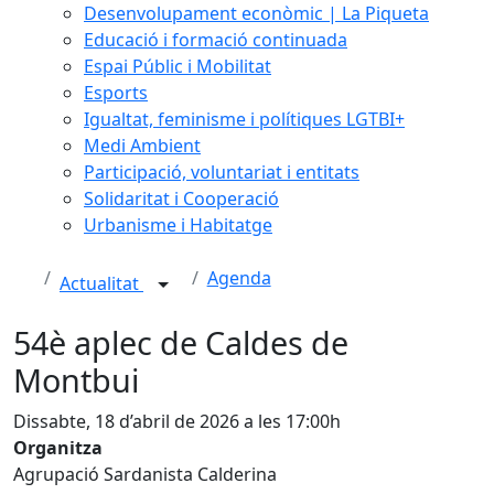
Desenvolupament econòmic | La Piqueta
Educació i formació continuada
Espai Públic i Mobilitat
Esports
Igualtat, feminisme i polítiques LGTBI+
Medi Ambient
Participació, voluntariat i entitats
Solidaritat i Cooperació
Urbanisme i Habitatge
Agenda
Actualitat
54è aplec de Caldes de
Montbui
Dissabte, 18 d’abril de 2026 a les 17:00h
Organitza
Agrupació Sardanista Calderina