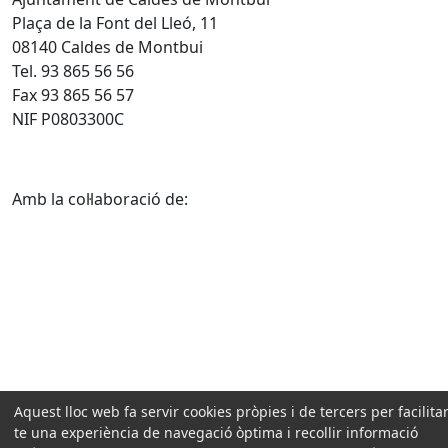
Plaça de la Font del Lleó, 11
08140 Caldes de Montbui
Tel. 93 865 56 56
Fax 93 865 56 57
NIF P0803300C
Amb la col·laboració de:
Aquest lloc web fa servir cookies pròpies i de tercers per facilitar
te una experiència de navegació òptima i recollir informació