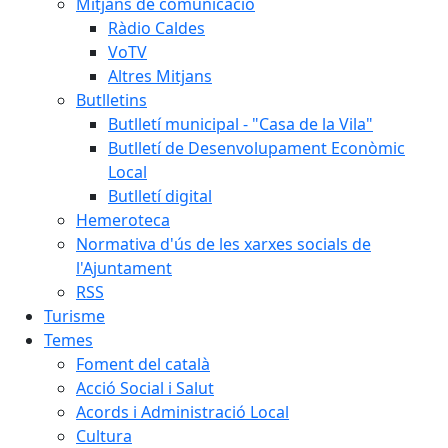
Mitjans de comunicació
Ràdio Caldes
VoTV
Altres Mitjans
Butlletins
Butlletí municipal - "Casa de la Vila"
Butlletí de Desenvolupament Econòmic
Local
Butlletí digital
Hemeroteca
Normativa d'ús de les xarxes socials de
l'Ajuntament
RSS
Turisme
Temes
Foment del català
Acció Social i Salut
Acords i Administració Local
Cultura