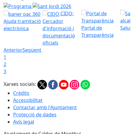
Programa
Sant Jordi 2026
CIDO:
Ajuda tramitació
Cercador
Portal de
Saluta
electrònica
d'informació i
Transparència
documentació
oficials
Anterior
Següent
1
2
3
Xarxes socials:
Crèdits
Accessibilitat
Contactar amb l'Ajuntament
Protecció de dades
Avís legal
Ajuntament de Caldes de Montbui