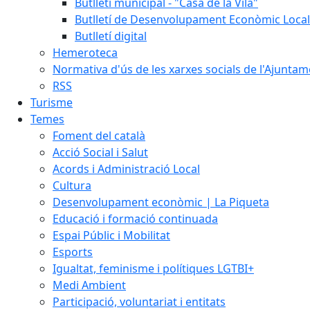
Butlletí municipal - "Casa de la Vila"
Butlletí de Desenvolupament Econòmic Local
Butlletí digital
Hemeroteca
Normativa d'ús de les xarxes socials de l'Ajunta
RSS
Turisme
Temes
Foment del català
Acció Social i Salut
Acords i Administració Local
Cultura
Desenvolupament econòmic | La Piqueta
Educació i formació continuada
Espai Públic i Mobilitat
Esports
Igualtat, feminisme i polítiques LGTBI+
Medi Ambient
Participació, voluntariat i entitats