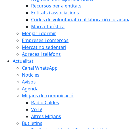
Recursos per a entitats
Entitats i associacions
Crides de voluntariat i col.laboració ciutadan
Marca Turística
Menjar i dormir
Empreses i comerços
Mercat no sedentari
Adreces i telèfons
Actualitat
Canal WhatsApp
Notícies
Avisos
Agenda
Mitjans de comunicació
Ràdio Caldes
VoTV
Altres Mitjans
Butlletins