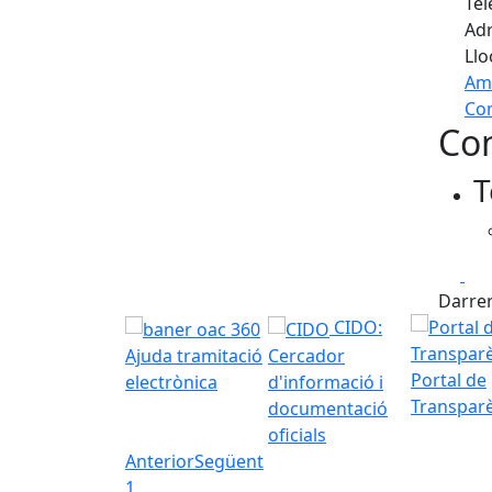
Tel
Adr
Llo
Am
Com
Con
+
T
−
Fa
Darrer
CIDO:
Ajuda tramitació
Cercador
Portal de
electrònica
d'informació i
Transpar
documentació
oficials
Anterior
Següent
1