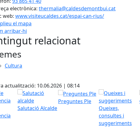
èfon:
93 865 41 40
eça electrònica:
thermalia@caldesdemontbui.cat
c web:
www.visiteucaldes.cat/espai-can-rius/
plieu el mapa
 arribar-hi
Leaflet
| ©
OpenStreetMap
con
tingut relacionat
emes
Cultura
cebook
X
a actualització: 10.06.2026 | 08:14
Preguntes Ple
Salutació Alcalde
Queixes,
ència
consultes i
suggeriments