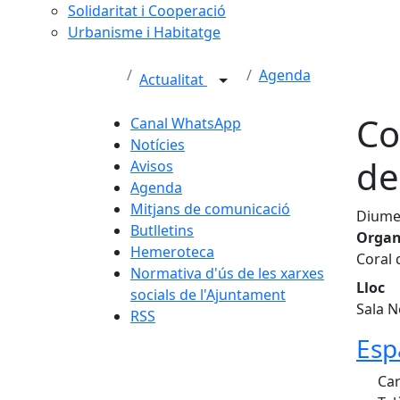
Solidaritat i Cooperació
Urbanisme i Habitatge
Agenda
Actualitat
Co
Canal WhatsApp
Notícies
de
Avisos
Agenda
Mitjans de comunicació
Diumen
Butlletins
Organ
Hemeroteca
Coral 
Normativa d'ús de les xarxes
Lloc
socials de l'Ajuntament
Sala N
RSS
Esp
Car