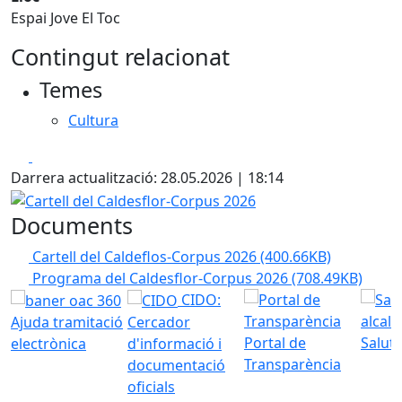
Espai Jove El Toc
Contingut relacionat
Temes
Cultura
Facebook
X
Darrera actualització: 28.05.2026 | 18:14
Cartell del Caldesflor-Corpus 2026
Documents
Cartell del Caldeflos-Corpus 2026
(400.66KB)
Programa del Caldesflor-Corpus 2026
(708.49KB)
CIDO:
Ajuda tramitació
Cercador
Portal de
Saluta
electrònica
d'informació i
Transparència
documentació
oficials