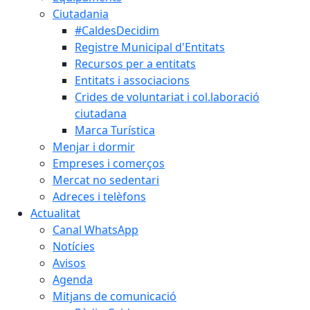
Ciutadania
#CaldesDecidim
Registre Municipal d'Entitats
Recursos per a entitats
Entitats i associacions
Crides de voluntariat i col.laboració
ciutadana
Marca Turística
Menjar i dormir
Empreses i comerços
Mercat no sedentari
Adreces i telèfons
Actualitat
Canal WhatsApp
Notícies
Avisos
Agenda
Mitjans de comunicació