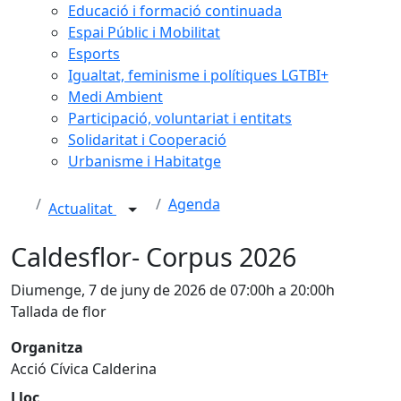
Educació i formació continuada
Espai Públic i Mobilitat
Esports
Igualtat, feminisme i polítiques LGTBI+
Medi Ambient
Participació, voluntariat i entitats
Solidaritat i Cooperació
Urbanisme i Habitatge
Agenda
Actualitat
Caldesflor- Corpus 2026
Diumenge, 7 de juny de 2026 de 07:00h a 20:00h
Tallada de flor
Organitza
Acció Cívica Calderina
Lloc