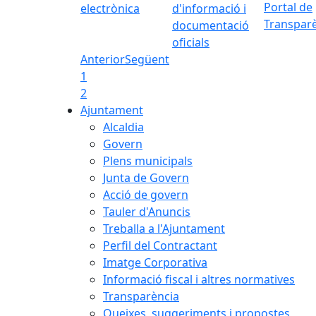
Portal de
electrònica
d'informació i
Transpar
documentació
oficials
Anterior
Següent
1
2
Ajuntament
Alcaldia
Govern
Plens municipals
Junta de Govern
Acció de govern
Tauler d'Anuncis
Treballa a l'Ajuntament
Perfil del Contractant
Imatge Corporativa
Informació fiscal i altres normatives
Transparència
Queixes, suggeriments i propostes