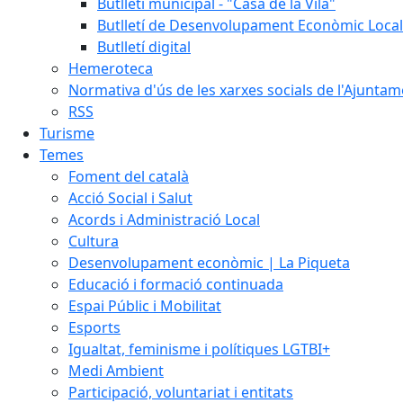
Butlletí municipal - "Casa de la Vila"
Butlletí de Desenvolupament Econòmic Local
Butlletí digital
Hemeroteca
Normativa d'ús de les xarxes socials de l'Ajunta
RSS
Turisme
Temes
Foment del català
Acció Social i Salut
Acords i Administració Local
Cultura
Desenvolupament econòmic | La Piqueta
Educació i formació continuada
Espai Públic i Mobilitat
Esports
Igualtat, feminisme i polítiques LGTBI+
Medi Ambient
Participació, voluntariat i entitats