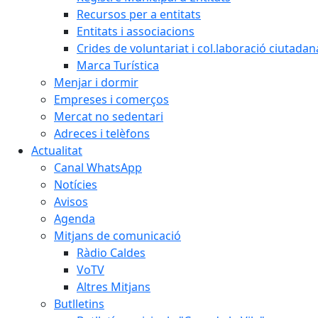
Recursos per a entitats
Entitats i associacions
Crides de voluntariat i col.laboració ciutadan
Marca Turística
Menjar i dormir
Empreses i comerços
Mercat no sedentari
Adreces i telèfons
Actualitat
Canal WhatsApp
Notícies
Avisos
Agenda
Mitjans de comunicació
Ràdio Caldes
VoTV
Altres Mitjans
Butlletins