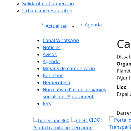
Solidaritat i Cooperació
Urbanisme i Habitatge
Agenda
Actualitat
Ca
Canal WhatsApp
Notícies
Avisos
Dissab
Agenda
Organ
Mitjans de comunicació
Planet
Butlletins
l'Ajun
Hemeroteca
Lloc
Normativa d'ús de les xarxes
Espai 
socials de l'Ajuntament
RSS
Fa
Darrer
CIDO:
Ajuda tramitació
Cercador