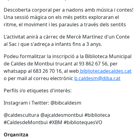
Descoberta corporal per a nadons amb música i contes!
Una sessió màgica on els més petits exploraran el
ritme, el moviment i les paraules a través dels sentits
L'activitat anirà a càrrec de Mercè Martínez d'un Conte
al Sac i que s'adreça a infants fins a 3 anys.
Podeu formalitzar la inscripció a la Biblioteca Municipal
de Caldes de Montbui trucant al 93 862 67 56, per
whatsapp al 683 26 70 16, al web
bibliotecadecaldes.cat
o per mail al correu electrònic
b.caldesm@diba.cat
Perfils i/o etiquetes d'interès:
Instagram i Twitter: @bibcaldesm
@caldescultura @ajcaldesmontbui #biblioteca
#CaldesdeMontbui #XBM #bibliotequesVO
Organitza