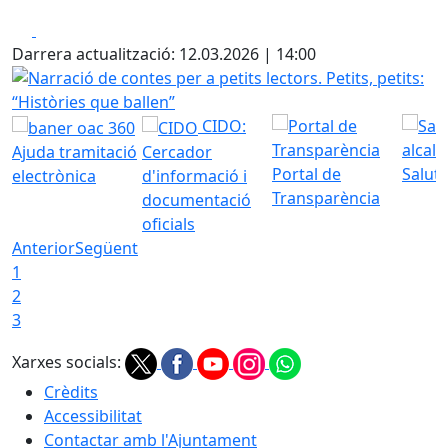
Facebook
X
Darrera actualització: 12.03.2026 | 14:00
Narració de contes per a petits lectors. Petits, petits: “His
CIDO:
Ajuda tramitació
Cercador
Portal de
Saluta
electrònica
d'informació i
Transparència
documentació
oficials
Anterior
Següent
1
2
3
Xarxes socials:
Crèdits
Accessibilitat
Contactar amb l'Ajuntament