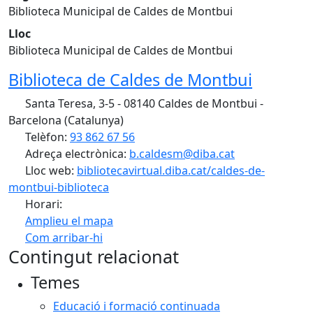
Biblioteca Municipal de Caldes de Montbui
Lloc
Biblioteca Municipal de Caldes de Montbui
Biblioteca de Caldes de Montbui
Santa Teresa, 3-5 - 08140 Caldes de Montbui -
Barcelona (Catalunya)
Telèfon:
93 862 67 56
Adreça electrònica:
b.caldesm@diba.cat
Lloc web:
bibliotecavirtual.diba.cat/caldes-de-
montbui-biblioteca
Horari:
Amplieu el mapa
Com arribar-hi
Leaflet
| ©
OpenStreetMap
contributors
Contingut relacionat
+
Temes
−
Educació i formació continuada