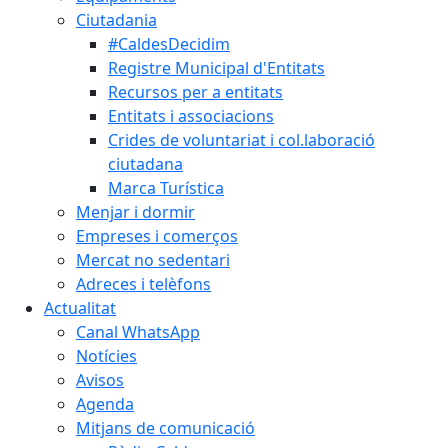
Ciutadania
#CaldesDecidim
Registre Municipal d'Entitats
Recursos per a entitats
Entitats i associacions
Crides de voluntariat i col.laboració
ciutadana
Marca Turística
Menjar i dormir
Empreses i comerços
Mercat no sedentari
Adreces i telèfons
Actualitat
Canal WhatsApp
Notícies
Avisos
Agenda
Mitjans de comunicació