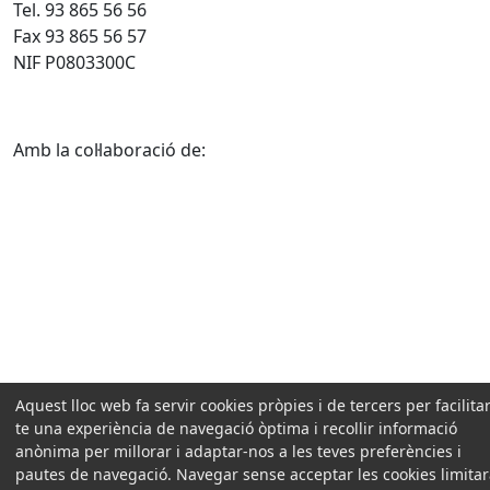
Tel. 93 865 56 56
Fax 93 865 56 57
NIF P0803300C
Amb la col·laboració de:
Aquest lloc web fa servir cookies pròpies i de tercers per facilitar
te una experiència de navegació òptima i recollir informació
anònima per millorar i adaptar-nos a les teves preferències i
pautes de navegació. Navegar sense acceptar les cookies limita