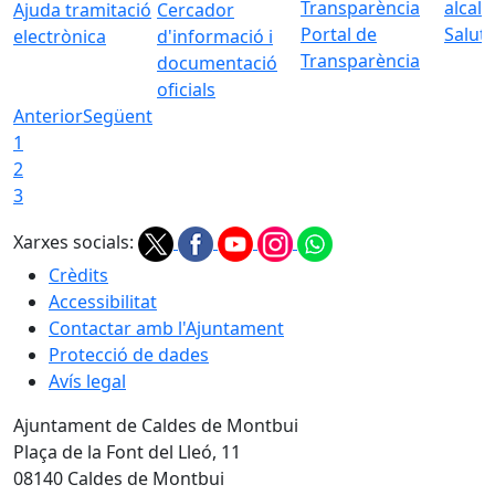
Ajuda tramitació
Cercador
Portal de
Saluta
electrònica
d'informació i
Transparència
documentació
oficials
Anterior
Següent
1
2
3
Xarxes socials:
Crèdits
Accessibilitat
Contactar amb l'Ajuntament
Protecció de dades
Avís legal
Ajuntament de Caldes de Montbui
Plaça de la Font del Lleó, 11
08140 Caldes de Montbui