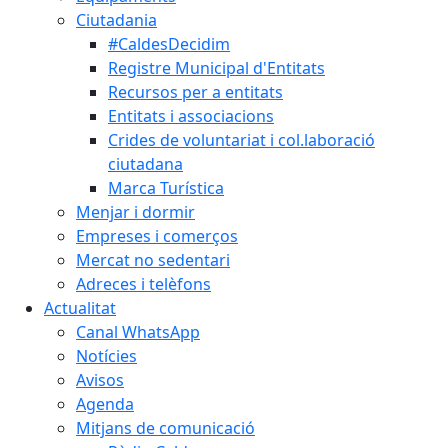
Ciutadania
#CaldesDecidim
Registre Municipal d'Entitats
Recursos per a entitats
Entitats i associacions
Crides de voluntariat i col.laboració
ciutadana
Marca Turística
Menjar i dormir
Empreses i comerços
Mercat no sedentari
Adreces i telèfons
Actualitat
Canal WhatsApp
Notícies
Avisos
Agenda
Mitjans de comunicació