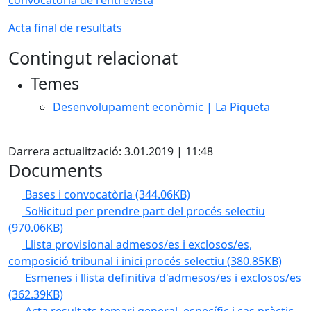
convocatòria de l'entrevista
Acta final de resultats
Contingut relacionat
Temes
Desenvolupament econòmic | La Piqueta
Facebook
X
Darrera actualització: 3.01.2019 | 11:48
Documents
Bases i convocatòria
(344.06KB)
Sol·licitud per prendre part del procés selectiu
(970.06KB)
Llista provisional admesos/es i exclosos/es,
composició tribunal i inici procés selectiu
(380.85KB)
Esmenes i llista definitiva d'admesos/es i exclosos/es
(362.39KB)