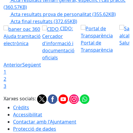
Acta resultats temari general, específic i cas pràctic
(360.57KB)
Acta resultats prova de personalitat
(355.62KB)
Acta final resultats
(372.65KB)
CIDO:
Ajuda tramitació
Cercador
Portal de
Saluta
electrònica
d'informació i
Transparència
documentació
oficials
Anterior
Següent
1
2
3
Xarxes socials:
Crèdits
Accessibilitat
Contactar amb l'Ajuntament
Protecció de dades