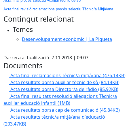
Acta final procés selectiu Auxiliar tècnic de sò
Acta final revisió reclamacions procés selectiu Tècnic/a Mitjà/ana
Contingut relacionat
Temes
Desenvolupament econòmic | La Piqueta
Facebook
X
Darrera actualització: 7.11.2018 | 09:07
Documents
Acta final reclamacions Tècnic/a mitjà/ana
(476.14KB)
Acta resultats borsa auxiliar tècnic de sò
(84.14KB)
Acta resultats borsa Director/a de ràdio
(85.92KB)
Acta final resultats resolució al·legacions Tècnic/a
auxiliar educació infantil
(1MB)
Acta resultats borsa cap de comunicació
(45.84KB)
Acta resultats tècnic/a mitjà/ana d'educació
(203.47KB)