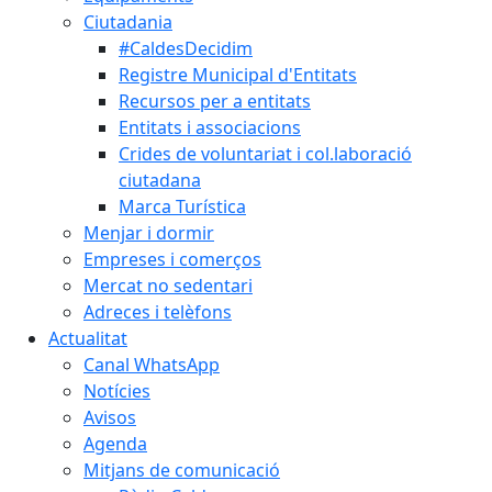
Ciutadania
#CaldesDecidim
Registre Municipal d'Entitats
Recursos per a entitats
Entitats i associacions
Crides de voluntariat i col.laboració
ciutadana
Marca Turística
Menjar i dormir
Empreses i comerços
Mercat no sedentari
Adreces i telèfons
Actualitat
Canal WhatsApp
Notícies
Avisos
Agenda
Mitjans de comunicació