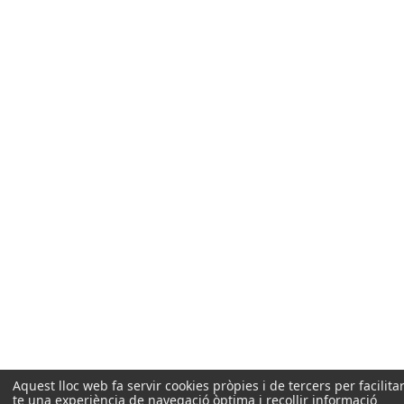
Aquest lloc web fa servir cookies pròpies i de tercers per facilitar
te una experiència de navegació òptima i recollir informació