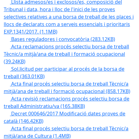
Llista admesos/es i exclosos/es, composició del
Tribunal i data, hora i lloc de l'inici de les proves
selectives relatives a una borsa de treball de les places i
llocs de declarats com a serveis essencials i prioritaris
EXP.1341/2017.
(1.1MB)
Bases reguladores i convocatòria
(283.12KB)
Acta reclamacions procés selectiu borsa de treball
Tècnic/a mitjà/ana de treball i formació ocupacional
(39.24KB)
Sol.licitud per participar al procés de la borsa de
treball
(363.01KB)
Acta final procés selectiu borsa de treball Tècnic/a
mitjà/ana de treball i formació ocupacional
(858.17KB)
Acta revisió reclamacions procés selectiu borsa de
treball Administratiu/va
(165.38KB)
Decret 000646/2017 Modificació dates proves de
català
(146.42KB)
Acta final procés selectiu borsa de treball Tècnic/a
mitjà/ana de Cultura
(1.4MB)