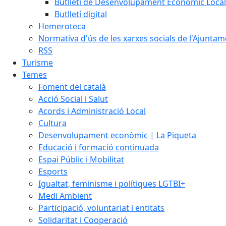
Butlletí de Desenvolupament Econòmic Local
Butlletí digital
Hemeroteca
Normativa d'ús de les xarxes socials de l'Ajunta
RSS
Turisme
Temes
Foment del català
Acció Social i Salut
Acords i Administració Local
Cultura
Desenvolupament econòmic | La Piqueta
Educació i formació continuada
Espai Públic i Mobilitat
Esports
Igualtat, feminisme i polítiques LGTBI+
Medi Ambient
Participació, voluntariat i entitats
Solidaritat i Cooperació