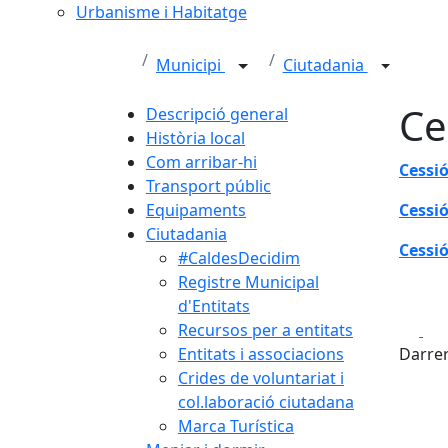
Urbanisme i Habitatge
Municipi
Ciutadania
Ce
Descripció general
Història local
Com arribar-hi
Cessi
Transport públic
Equipaments
Cessi
Ciutadania
Cessió
#CaldesDecidim
Registre Municipal
d'Entitats
Fa
Recursos per a entitats
Entitats i associacions
Darrer
Crides de voluntariat i
col.laboració ciutadana
Marca Turística