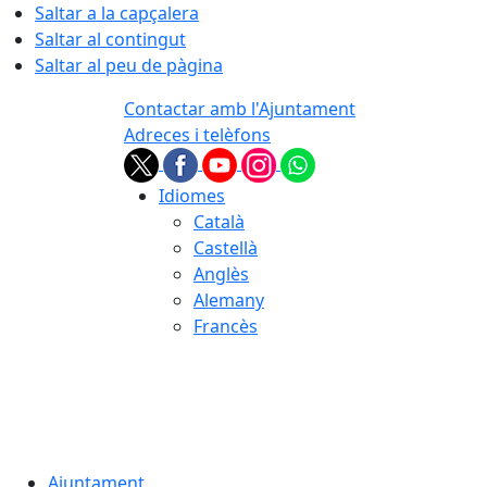
Saltar a la capçalera
Saltar al contingut
Saltar al peu de pàgina
Contactar amb l'Ajuntament
Adreces i telèfons
Idiomes
Català
Castellà
Anglès
Alemany
Francès
06.08.2026 | 20:55
Ajuntament