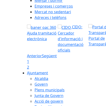
Menjar i dormir
Empreses i comerços
Mercat no sedentari
Adreces i telèfons
CIDO:
Ajuda tramitació
Cercador
Portal de
electrònica
d'informació i
Transpar
documentació
oficials
Anterior
Següent
1
2
Ajuntament
Alcaldia
Govern
Plens municipals
Junta de Govern
Acció de govern