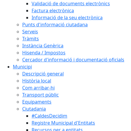
Validació de documents electrònics
Factura electrònica
Informació de la seu electrònica
Punts d'informació ciutadana
Serveis
Tràmits
Instància Genèrica
Hisenda / Impostos
Cercador d'informació i documentació oficials
Municipi
Descripció general
Història local
Com arribar-hi
Transport públic
Equipaments
Ciutadania
#CaldesDecidim
Registre Municipal d'Entitats
Recursos per a entitats